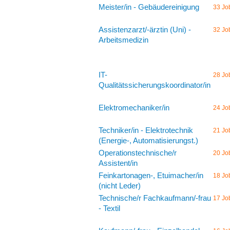
Meister/in - Gebäudereinigung
33 Jo
Assistenzarzt/-ärztin (Uni) -
32 Jo
Arbeitsmedizin
IT-
28 Jo
Qualitätssicherungskoordinator/in
Elektromechaniker/in
24 Jo
Techniker/in - Elektrotechnik
21 Jo
(Energie-, Automatisierungst.)
Operationstechnische/r
20 Jo
Assistent/in
Feinkartonagen-, Etuimacher/in
18 Jo
(nicht Leder)
Technische/r Fachkaufmann/-frau
17 Jo
- Textil