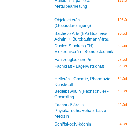
Helfer/in - spanlose
122 J
Metallbearbeitung
Objektleiter/in
106 J
(Gebäudereinigung)
Bachel.o.Arts (BA) Business
90 Jo
Admin. + Bürokaufmann/-frau
Duales Studium (FH) +
82 Jo
Elektroniker/in - Betriebstechnik
Fahrzeuglackierer/in
67 Jo
Fachkraft - Lagerwirtschaft
64 Jo
Helfer/in - Chemie, Pharmazie,
54 Jo
Kunststoff
Betriebswirt/in (Fachschule) -
48 Jo
Controlling
Facharzt/-ärztin -
42 Jo
Physikalische/Rehabilitative
Medizin
Schiffskoch/-köchin
34 Jo