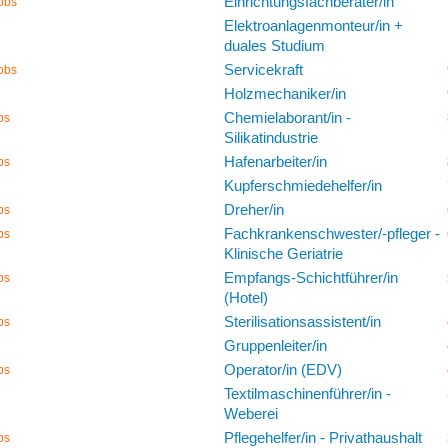
Einrichtungsfachberater/in
obs
Elektroanlagenmonteur/in +
duales Studium
Servicekraft
obs
Holzmechaniker/in
Chemielaborant/in -
bs
Silikatindustrie
Hafenarbeiter/in
bs
Kupferschmiedehelfer/in
Dreher/in
bs
Fachkrankenschwester/-pfleger -
bs
Klinische Geriatrie
Empfangs-Schichtführer/in
bs
(Hotel)
Sterilisationsassistent/in
bs
Gruppenleiter/in
Operator/in (EDV)
bs
Textilmaschinenführer/in -
Weberei
Pflegehelfer/in - Privathaushalt
bs