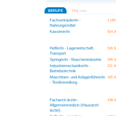
BERUFE
7771
JOBS
Fachverkäufer/in -
1.150
Nahrungsmittel
Kassierer/in
514 J
Helfer/in - Lagerwirtschaft,
316 J
Transport
Springer/in - Maschenindustrie
256 J
Industriemechaniker/in -
211 J
Betriebstechnik
Maschinen- und Anlagenführer/in
165 J
- Textilveredlung
Facharzt/-ärztin -
138 J
Allgemeinmedizin (Hausarzt/-
ärztin)