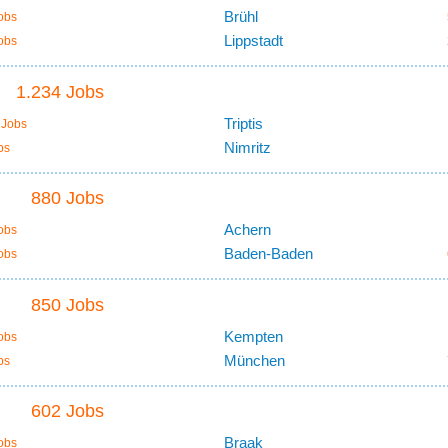
Brühl
obs
Lippstadt
obs
1.234 Jobs
Triptis
 Jobs
Nimritz
bs
880 Jobs
Achern
obs
Baden-Baden
obs
850 Jobs
Kempten
obs
München
bs
602 Jobs
Braak
obs