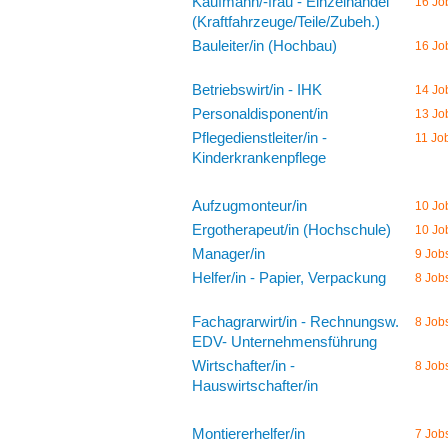
Kaufmann/-frau - Einzelhandel
16 Jo
(Kraftfahrzeuge/Teile/Zubeh.)
Bauleiter/in (Hochbau)
16 Jo
Betriebswirt/in - IHK
14 Jo
Personaldisponent/in
13 Jo
Pflegedienstleiter/in -
11 Jo
Kinderkrankenpflege
Aufzugmonteur/in
10 Jo
Ergotherapeut/in (Hochschule)
10 Jo
Manager/in
9 Job
Helfer/in - Papier, Verpackung
8 Job
Fachagrarwirt/in - Rechnungsw.
8 Job
EDV- Unternehmensführung
Wirtschafter/in -
8 Job
Hauswirtschafter/in
Montiererhelfer/in
7 Job