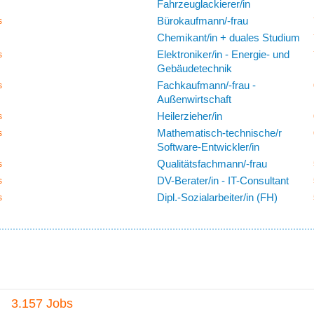
Fahrzeuglackierer/in
Bürokaufmann/-frau
s
Chemikant/in + duales Studium
Elektroniker/in - Energie- und
s
Gebäudetechnik
Fachkaufmann/-frau -
s
Außenwirtschaft
Heilerzieher/in
s
Mathematisch-technische/r
s
Software-Entwickler/in
Qualitätsfachmann/-frau
s
DV-Berater/in - IT-Consultant
s
Dipl.-Sozialarbeiter/in (FH)
s
3.157 Jobs