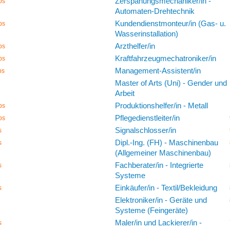
Zerspanungsmechaniker/in -
bs
Automaten-Drehtechnik
Kundendienstmonteur/in (Gas- u.
bs
Wasserinstallation)
Arzthelfer/in
bs
Kraftfahrzeugmechatroniker/in
bs
Management-Assistent/in
bs
Master of Arts (Uni) - Gender und
Arbeit
Produktionshelfer/in - Metall
bs
Pflegedienstleiter/in
bs
Signalschlosser/in
s
Dipl.-Ing. (FH) - Maschinenbau
s
(Allgemeiner Maschinenbau)
Fachberater/in - Integrierte
s
Systeme
Einkäufer/in - Textil/Bekleidung
s
Elektroniker/in - Geräte und
Systeme (Feingeräte)
Maler/in und Lackierer/in -
s