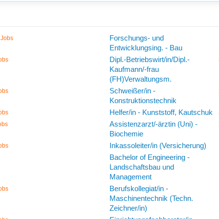
Forschungs- und
 Jobs
Entwicklungsing. - Bau
Dipl.-Betriebswirt/in/Dipl.-
obs
Kaufmann/-frau
(FH)Verwaltungsm.
Schweißer/in -
obs
Konstruktionstechnik
Helfer/in - Kunststoff, Kautschuk
obs
Assistenzarzt/-ärztin (Uni) -
obs
Biochemie
Inkassoleiter/in (Versicherung)
obs
Bachelor of Engineering -
Landschaftsbau und
Management
Berufskollegiat/in -
obs
Maschinentechnik (Techn.
Zeichner/in)