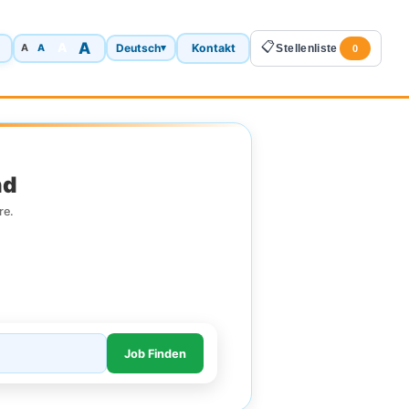
A
📋
A
Deutsch
Kontakt
A
▾
Stellenliste
A
0
nd
re.