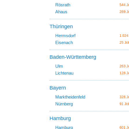
Rösrath
544 J
Ahaus
269 J
Thüringen
Hermsdorf
1.024
Eisenach
25 Jo
Baden-Württemberg
Ulm
263 J
Lichtenau
128 J
Bayern
Marktheidenfeld
328 J
Nürnberg
91 Jo
Hamburg
Hamburg
601 J