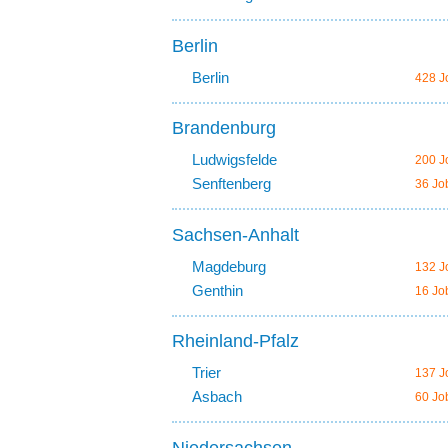
Berlin
Berlin
428 J
Brandenburg
Ludwigsfelde
200 J
Senftenberg
36 Jo
Sachsen-Anhalt
Magdeburg
132 J
Genthin
16 Jo
Rheinland-Pfalz
Trier
137 J
Asbach
60 Jo
Niedersachsen