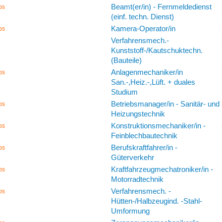
Beamt(er/in) - Fernmeldedienst
bs
(einf. techn. Dienst)
Kamera-Operator/in
bs
Verfahrensmech.-
Kunststoff-/Kautschuktechn.
(Bauteile)
Anlagenmechaniker/in
bs
San.-,Heiz.-,Lüft. + duales
Studium
Betriebsmanager/in - Sanitär- und
bs
Heizungstechnik
Konstruktionsmechaniker/in -
bs
Feinblechbautechnik
Berufskraftfahrer/in -
bs
Güterverkehr
Kraftfahrzeugmechatroniker/in -
bs
Motorradtechnik
Verfahrensmech. -
bs
Hütten-/Halbzeugind. -Stahl-
Umformung