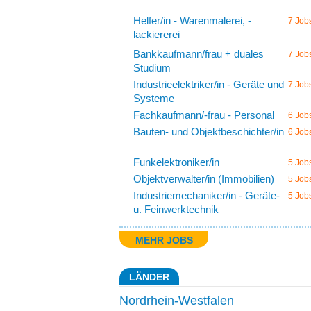
Helfer/in - Warenmalerei, -
7 Job
lackiererei
Bankkaufmann/frau + duales
7 Job
Studium
Industrieelektriker/in - Geräte und
7 Job
Systeme
Fachkaufmann/-frau - Personal
6 Job
Bauten- und Objektbeschichter/in
6 Job
Funkelektroniker/in
5 Job
Objektverwalter/in (Immobilien)
5 Job
Industriemechaniker/in - Geräte-
5 Job
u. Feinwerktechnik
MEHR JOBS
LÄNDER
Nordrhein-Westfalen