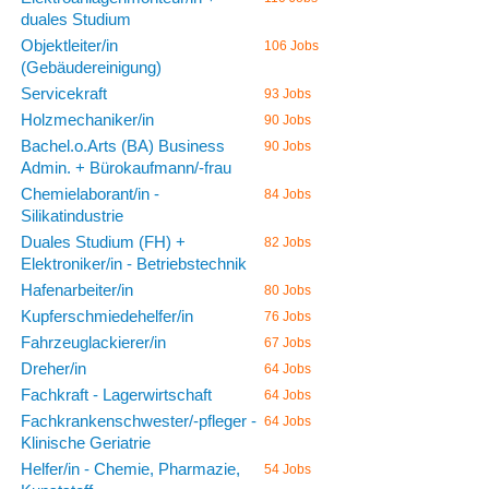
duales Studium
Objektleiter/in
106 Jobs
(Gebäudereinigung)
Servicekraft
93 Jobs
Holzmechaniker/in
90 Jobs
Bachel.o.Arts (BA) Business
90 Jobs
Admin. + Bürokaufmann/-frau
Chemielaborant/in -
84 Jobs
Silikatindustrie
Duales Studium (FH) +
82 Jobs
Elektroniker/in - Betriebstechnik
Hafenarbeiter/in
80 Jobs
Kupferschmiedehelfer/in
76 Jobs
Fahrzeuglackierer/in
67 Jobs
Dreher/in
64 Jobs
Fachkraft - Lagerwirtschaft
64 Jobs
Fachkrankenschwester/-pfleger -
64 Jobs
Klinische Geriatrie
Helfer/in - Chemie, Pharmazie,
54 Jobs