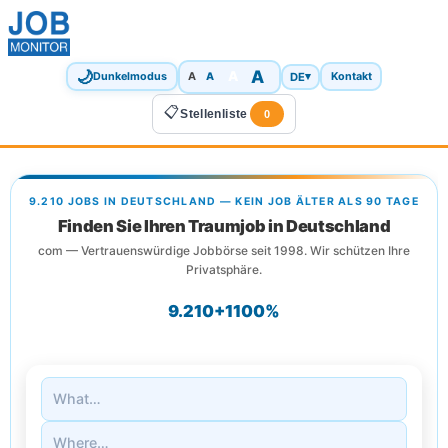
🌙
A
A
A
DE
▾
Dunkelmodus
A
Kontakt
📋
Stellenliste
0
9.210 JOBS IN DEUTSCHLAND — KEIN JOB ÄLTER ALS 90 TAGE
Finden Sie Ihren Traumjob in Deutschland
com — Vertrauenswürdige Jobbörse seit 1998. Wir schützen Ihre
Privatsphäre.
9.210+
1
100%