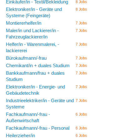
Einkäufer/in - Textil/Bekleidung
8 Jobs
Elektroniker/in - Geräte und
8 Jobs
Systeme (Feingeräte)
Montiererhelfer/in
7 Jobs
Maler/in und Lackierer/in -
7 Jobs
Fahrzeuglackierer/in
Helfer/in - Warenmalerei, -
7 Jobs
lackiererei
Bürokaufmann/-frau
7 Jobs
Chemikant/in + duales Studium
7 Jobs
Bankkaufmann/frau + duales
7 Jobs
Studium
Elektroniker/in - Energie- und
7 Jobs
Gebäudetechnik
Industrieelektriker/in - Geräte und
7 Jobs
Systeme
Fachkaufmann/-frau -
6 Jobs
Außenwirtschaft
Fachkaufmann/-frau - Personal
6 Jobs
Heilerzieher/in
6 Jobs