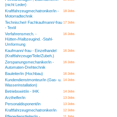
(nicht Leder)
Kraftfahrzeugmechatroniker/in -
18 Jobs
Motorradtechnik
Technische/r Fachkaufmann/-frau
17 Jobs
- Textil
Verfahrensmech. -
16 Jobs
Hütten-/Halbzeugind. -Stahl-
Umformung
Kaufmann/-frau - Einzelhandel
16 Jobs
(Kraftfahrzeuge/Teile/Zubeh.)
Zerspanungsmechaniker/in -
16 Jobs
Automaten-Drehtechnik
Bauleiter/in (Hochbau)
16 Jobs
Kundendienstmonteur/in (Gas- u.
14 Jobs
Wasserinstallation)
Betriebswirt/in - IHK
14 Jobs
Arzthelfer/in
13 Jobs
Personaldisponent/in
13 Jobs
Kraftfahrzeugmechatroniker/in
12 Jobs
Pflegedienstleiter/in -
11 Jobs