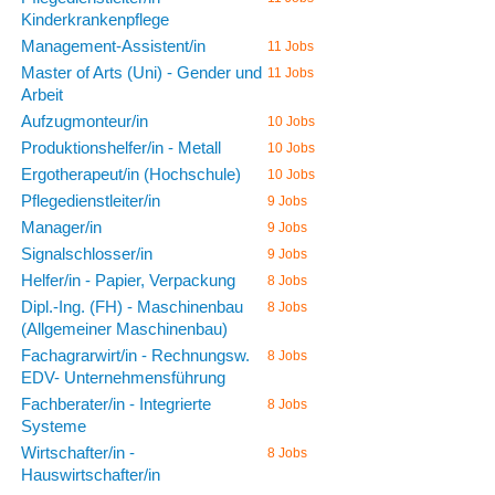
Kinderkrankenpflege
Management-Assistent/in
11 Jobs
Master of Arts (Uni) - Gender und
11 Jobs
Arbeit
Aufzugmonteur/in
10 Jobs
Produktionshelfer/in - Metall
10 Jobs
Ergotherapeut/in (Hochschule)
10 Jobs
Pflegedienstleiter/in
9 Jobs
Manager/in
9 Jobs
Signalschlosser/in
9 Jobs
Helfer/in - Papier, Verpackung
8 Jobs
Dipl.-Ing. (FH) - Maschinenbau
8 Jobs
(Allgemeiner Maschinenbau)
Fachagrarwirt/in - Rechnungsw.
8 Jobs
EDV- Unternehmensführung
Fachberater/in - Integrierte
8 Jobs
Systeme
Wirtschafter/in -
8 Jobs
Hauswirtschafter/in