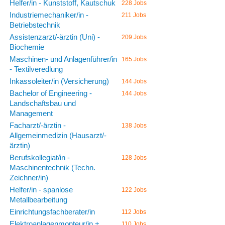
Helfer/in - Kunststoff, Kautschuk
228 Jobs
Industriemechaniker/in -
211 Jobs
Betriebstechnik
Assistenzarzt/-ärztin (Uni) -
209 Jobs
Biochemie
Maschinen- und Anlagenführer/in
165 Jobs
- Textilveredlung
Inkassoleiter/in (Versicherung)
144 Jobs
Bachelor of Engineering -
144 Jobs
Landschaftsbau und
Management
Facharzt/-ärztin -
138 Jobs
Allgemeinmedizin (Hausarzt/-
ärztin)
Berufskollegiat/in -
128 Jobs
Maschinentechnik (Techn.
Zeichner/in)
Helfer/in - spanlose
122 Jobs
Metallbearbeitung
Einrichtungsfachberater/in
112 Jobs
Elektroanlagenmonteur/in +
110 Jobs