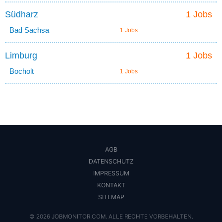
Südharz
1 Jobs
Bad Sachsa
1 Jobs
Limburg
1 Jobs
Bocholt
1 Jobs
AGB
DATENSCHUTZ
IMPRESSUM
KONTAKT
SITEMAP
© 2026 JOBMONITOR.COM. ALLE RECHTE VORBEHALTEN.