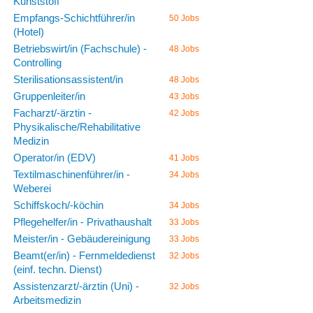
Kunststoff
Empfangs-Schichtführer/in
50 Jobs
(Hotel)
Betriebswirt/in (Fachschule) -
48 Jobs
Controlling
Sterilisationsassistent/in
48 Jobs
Gruppenleiter/in
43 Jobs
Facharzt/-ärztin -
42 Jobs
Physikalische/Rehabilitative
Medizin
Operator/in (EDV)
41 Jobs
Textilmaschinenführer/in -
34 Jobs
Weberei
Schiffskoch/-köchin
34 Jobs
Pflegehelfer/in - Privathaushalt
33 Jobs
Meister/in - Gebäudereinigung
33 Jobs
Beamt(er/in) - Fernmeldedienst
32 Jobs
(einf. techn. Dienst)
Assistenzarzt/-ärztin (Uni) -
32 Jobs
Arbeitsmedizin