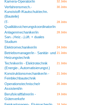
Kamera-Operator/in
32 Jobs
Verfahrensmech.-
30 Jobs
Kunststoff-/Kautschuktechn.
(Bauteile)
IT-
28 Jobs
Qualitätssicherungskoordinator/in
Anlagenmechaniker/in
28 Jobs
San.-,Heiz.-,Lüft. + duales
Studium
Elektromechaniker/in
24 Jobs
Betriebsmanager/in - Sanitär- und
21 Jobs
Heizungstechnik
Techniker/in - Elektrotechnik
21 Jobs
(Energie-, Automatisierungst.)
Konstruktionsmechaniker/in -
21 Jobs
Feinblechbautechnik
Operationstechnische/r
20 Jobs
Assistent/in
Berufskraftfahrer/in -
19 Jobs
Güterverkehr
Feinkartonagen-, Etuimacher/in
18 Jobs