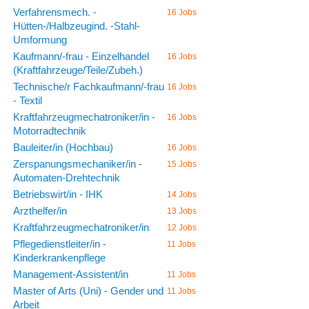
Verfahrensmech. -
16 Jobs
Hütten-/Halbzeugind. -Stahl-
Umformung
Kaufmann/-frau - Einzelhandel
16 Jobs
(Kraftfahrzeuge/Teile/Zubeh.)
Technische/r Fachkaufmann/-frau
16 Jobs
- Textil
Kraftfahrzeugmechatroniker/in -
16 Jobs
Motorradtechnik
Bauleiter/in (Hochbau)
16 Jobs
Zerspanungsmechaniker/in -
15 Jobs
Automaten-Drehtechnik
Betriebswirt/in - IHK
14 Jobs
Arzthelfer/in
13 Jobs
Kraftfahrzeugmechatroniker/in
12 Jobs
Pflegedienstleiter/in -
11 Jobs
Kinderkrankenpflege
Management-Assistent/in
11 Jobs
Master of Arts (Uni) - Gender und
11 Jobs
Arbeit