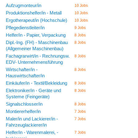
Aufzugmonteur/in
10 Jobs
Produktionshelfer/in - Metall
10 Jobs
Ergotherapeut/in (Hochschule)
10 Jobs
Pflegedienstleiter/in
9 Jobs
Helfer/in - Papier, Verpackung
8 Jobs
Dipl.-Ing. (FH) - Maschinenbau
8 Jobs
(Allgemeiner Maschinenbau)
Fachagrarwirt/in - Rechnungsw.
8 Jobs
EDV- Unternehmensführung
Wirtschafter/in -
8 Jobs
Hauswirtschafter/in
Einkäufer/in - Textil/Bekleidung
8 Jobs
Elektroniker/in - Geräte und
8 Jobs
Systeme (Feingeräte)
Signalschlosser/in
8 Jobs
Montiererhelfer/in
7 Jobs
Maler/in und Lackierer/in -
7 Jobs
Fahrzeuglackierer/in
Helfer/in - Warenmalerei, -
7 Jobs