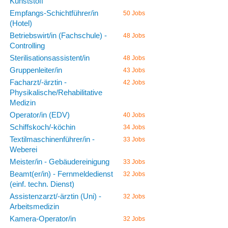
Kunststoff
Empfangs-Schichtführer/in
50 Jobs
(Hotel)
Betriebswirt/in (Fachschule) -
48 Jobs
Controlling
Sterilisationsassistent/in
48 Jobs
Gruppenleiter/in
43 Jobs
Facharzt/-ärztin -
42 Jobs
Physikalische/Rehabilitative
Medizin
Operator/in (EDV)
40 Jobs
Schiffskoch/-köchin
34 Jobs
Textilmaschinenführer/in -
33 Jobs
Weberei
Meister/in - Gebäudereinigung
33 Jobs
Beamt(er/in) - Fernmeldedienst
32 Jobs
(einf. techn. Dienst)
Assistenzarzt/-ärztin (Uni) -
32 Jobs
Arbeitsmedizin
Kamera-Operator/in
32 Jobs