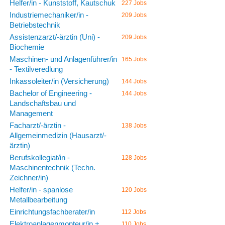
Helfer/in - Kunststoff, Kautschuk
227 Jobs
Industriemechaniker/in -
209 Jobs
Betriebstechnik
Assistenzarzt/-ärztin (Uni) -
209 Jobs
Biochemie
Maschinen- und Anlagenführer/in
165 Jobs
- Textilveredlung
Inkassoleiter/in (Versicherung)
144 Jobs
Bachelor of Engineering -
144 Jobs
Landschaftsbau und
Management
Facharzt/-ärztin -
138 Jobs
Allgemeinmedizin (Hausarzt/-
ärztin)
Berufskollegiat/in -
128 Jobs
Maschinentechnik (Techn.
Zeichner/in)
Helfer/in - spanlose
120 Jobs
Metallbearbeitung
Einrichtungsfachberater/in
112 Jobs
Elektroanlagenmonteur/in +
110 Jobs