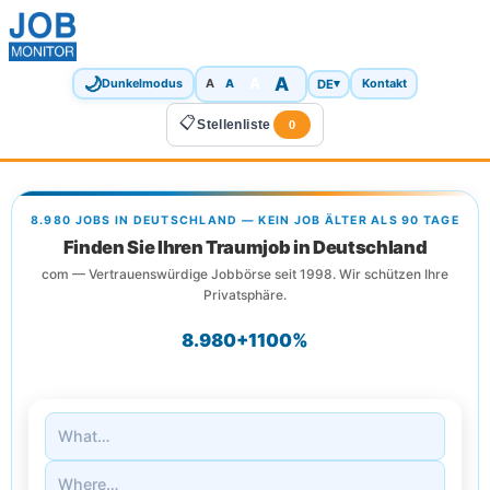
🌙
A
A
A
DE
▾
Dunkelmodus
A
Kontakt
📋
Stellenliste
0
8.980 JOBS IN DEUTSCHLAND — KEIN JOB ÄLTER ALS 90 TAGE
Finden Sie Ihren Traumjob in Deutschland
com — Vertrauenswürdige Jobbörse seit 1998. Wir schützen Ihre
Privatsphäre.
8.980+
1
100%