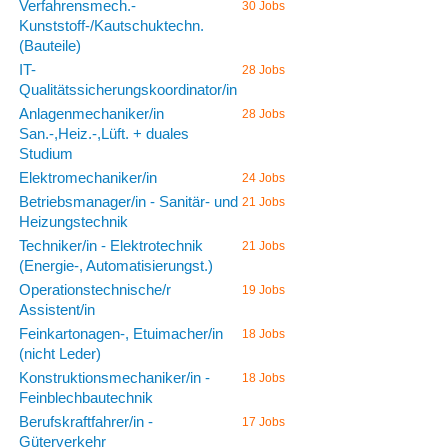
Verfahrensmech.-
30 Jobs
Kunststoff-/Kautschuktechn.
(Bauteile)
IT-
28 Jobs
Qualitätssicherungskoordinator/in
Anlagenmechaniker/in
28 Jobs
San.-,Heiz.-,Lüft. + duales
Studium
Elektromechaniker/in
24 Jobs
Betriebsmanager/in - Sanitär- und
21 Jobs
Heizungstechnik
Techniker/in - Elektrotechnik
21 Jobs
(Energie-, Automatisierungst.)
Operationstechnische/r
19 Jobs
Assistent/in
Feinkartonagen-, Etuimacher/in
18 Jobs
(nicht Leder)
Konstruktionsmechaniker/in -
18 Jobs
Feinblechbautechnik
Berufskraftfahrer/in -
17 Jobs
Güterverkehr