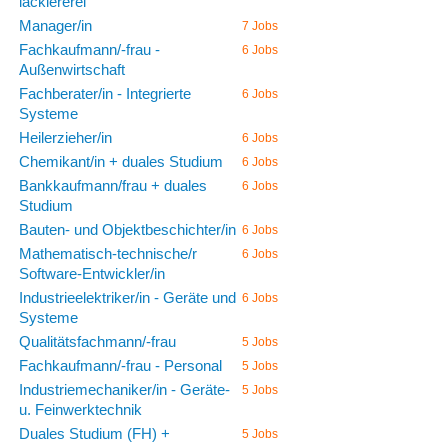
lackiererei
Manager/in
7 Jobs
Fachkaufmann/-frau -
6 Jobs
Außenwirtschaft
Fachberater/in - Integrierte
6 Jobs
Systeme
Heilerzieher/in
6 Jobs
Chemikant/in + duales Studium
6 Jobs
Bankkaufmann/frau + duales
6 Jobs
Studium
Bauten- und Objektbeschichter/in
6 Jobs
Mathematisch-technische/r
6 Jobs
Software-Entwickler/in
Industrieelektriker/in - Geräte und
6 Jobs
Systeme
Qualitätsfachmann/-frau
5 Jobs
Fachkaufmann/-frau - Personal
5 Jobs
Industriemechaniker/in - Geräte-
5 Jobs
u. Feinwerktechnik
Duales Studium (FH) +
5 Jobs