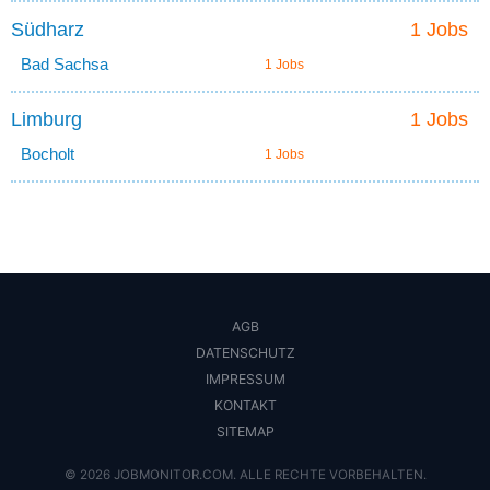
Südharz
1 Jobs
Bad Sachsa
1 Jobs
Limburg
1 Jobs
Bocholt
1 Jobs
AGB
DATENSCHUTZ
IMPRESSUM
KONTAKT
SITEMAP
© 2026 JOBMONITOR.COM. ALLE RECHTE VORBEHALTEN.