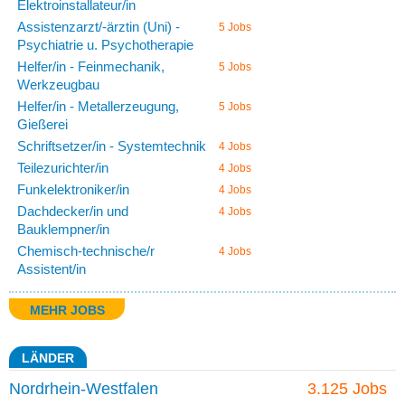
Elektroinstallateur/in
Assistenzarzt/-ärztin (Uni) -
5 Jobs
Psychiatrie u. Psychotherapie
Helfer/in - Feinmechanik,
5 Jobs
Werkzeugbau
Helfer/in - Metallerzeugung,
5 Jobs
Gießerei
Schriftsetzer/in - Systemtechnik
4 Jobs
Teilezurichter/in
4 Jobs
Funkelektroniker/in
4 Jobs
Dachdecker/in und
4 Jobs
Bauklempner/in
Chemisch-technische/r
4 Jobs
Assistent/in
MEHR JOBS
LÄNDER
Nordrhein-Westfalen
3.125 Jobs