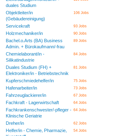
duales Studium
Objektleiter/in
106 Jobs
(Gebäudereinigung)
Servicekraft
93 Jobs
Holzmechaniker/in
90 Jobs
Bachel.o.Arts (BA) Business
89 Jobs
Admin. + Bürokaufmann/-frau
Chemielaborant/in -
84 Jobs
Silikatindustrie
Duales Studium (FH) +
81 Jobs
Elektroniker/in - Betriebstechnik
Kupferschmiedehelfer/in
75 Jobs
Hafenarbeiter/in
73 Jobs
Fahrzeuglackierer/in
67 Jobs
Fachkraft - Lagerwirtschaft
64 Jobs
Fachkrankenschwester/-pfleger -
64 Jobs
Klinische Geriatrie
Dreher/in
62 Jobs
Helfer/in - Chemie, Pharmazie,
54 Jobs