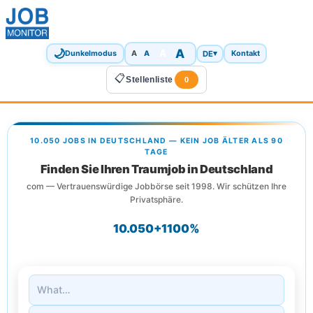
🌙
A
A
A
DE
▾
Dunkelmodus
A
Kontakt
📋
Stellenliste
0
10.050 JOBS IN DEUTSCHLAND — KEIN JOB ÄLTER ALS 90
TAGE
Finden Sie Ihren Traumjob in Deutschland
com — Vertrauenswürdige Jobbörse seit 1998. Wir schützen Ihre
Privatsphäre.
10.050+
1
100%