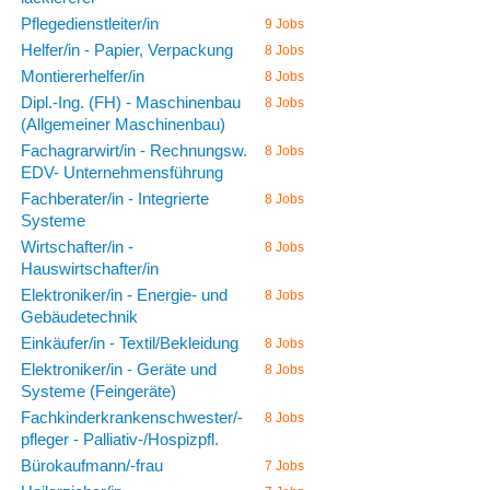
Pflegedienstleiter/in
9 Jobs
Helfer/in - Papier, Verpackung
8 Jobs
Montiererhelfer/in
8 Jobs
Dipl.-Ing. (FH) - Maschinenbau
8 Jobs
(Allgemeiner Maschinenbau)
Fachagrarwirt/in - Rechnungsw.
8 Jobs
EDV- Unternehmensführung
Fachberater/in - Integrierte
8 Jobs
Systeme
Wirtschafter/in -
8 Jobs
Hauswirtschafter/in
Elektroniker/in - Energie- und
8 Jobs
Gebäudetechnik
Einkäufer/in - Textil/Bekleidung
8 Jobs
Elektroniker/in - Geräte und
8 Jobs
Systeme (Feingeräte)
Fachkinderkrankenschwester/-
8 Jobs
pfleger - Palliativ-/Hospizpfl.
Bürokaufmann/-frau
7 Jobs