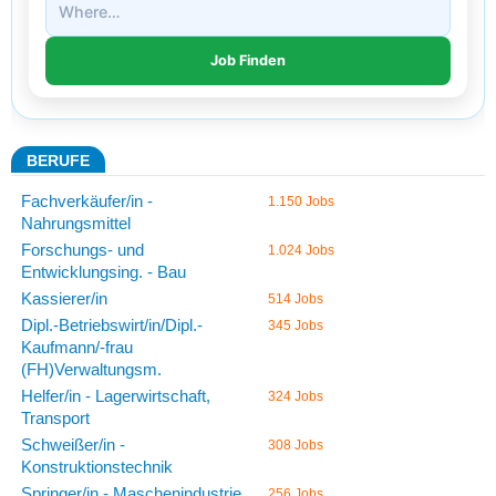
BERUFE
Fachverkäufer/in -
1.150 Jobs
Nahrungsmittel
Forschungs- und
1.024 Jobs
Entwicklungsing. - Bau
Kassierer/in
514 Jobs
Dipl.-Betriebswirt/in/Dipl.-
345 Jobs
Kaufmann/-frau
(FH)Verwaltungsm.
Helfer/in - Lagerwirtschaft,
324 Jobs
Transport
Schweißer/in -
308 Jobs
Konstruktionstechnik
Springer/in - Maschenindustrie
256 Jobs