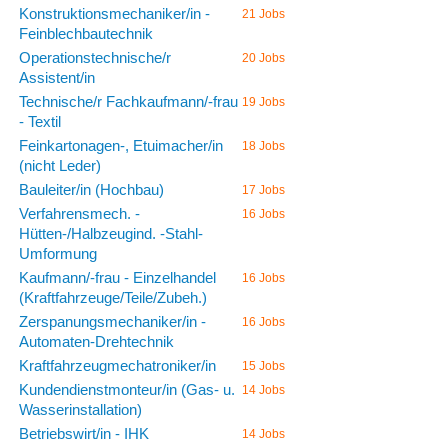
Konstruktionsmechaniker/in -
21 Jobs
Feinblechbautechnik
Operationstechnische/r
20 Jobs
Assistent/in
Technische/r Fachkaufmann/-frau
19 Jobs
- Textil
Feinkartonagen-, Etuimacher/in
18 Jobs
(nicht Leder)
Bauleiter/in (Hochbau)
17 Jobs
Verfahrensmech. -
16 Jobs
Hütten-/Halbzeugind. -Stahl-
Umformung
Kaufmann/-frau - Einzelhandel
16 Jobs
(Kraftfahrzeuge/Teile/Zubeh.)
Zerspanungsmechaniker/in -
16 Jobs
Automaten-Drehtechnik
Kraftfahrzeugmechatroniker/in
15 Jobs
Kundendienstmonteur/in (Gas- u.
14 Jobs
Wasserinstallation)
Betriebswirt/in - IHK
14 Jobs