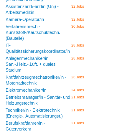
Assistenzarzt/-ärztin (Uni) -
32 Jobs
Arbeitsmedizin
Kamera-Operator/in
32 Jobs
Verfahrensmech.-
30 Jobs
Kunststoff-/Kautschuktechn.
(Bauteile)
IT-
28 Jobs
Qualitätssicherungskoordinator/in
Anlagenmechaniker/in
28 Jobs
San.-,Heiz.-,Lüft. + duales
Studium
Kraftfahrzeugmechatroniker/in -
26 Jobs
Motorradtechnik
Elektromechaniker/in
24 Jobs
Betriebsmanager/in - Sanitär- und
21 Jobs
Heizungstechnik
Techniker/in - Elektrotechnik
21 Jobs
(Energie-, Automatisierungst.)
Berufskraftfahrer/in -
21 Jobs
Güterverkehr