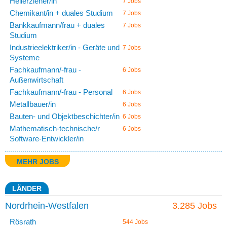
Heilerzieher/in
7 Jobs
Chemikant/in + duales Studium
7 Jobs
Bankkaufmann/frau + duales
7 Jobs
Studium
Industrieelektriker/in - Geräte und
7 Jobs
Systeme
Fachkaufmann/-frau -
6 Jobs
Außenwirtschaft
Fachkaufmann/-frau - Personal
6 Jobs
Metallbauer/in
6 Jobs
Bauten- und Objektbeschichter/in
6 Jobs
Mathematisch-technische/r
6 Jobs
Software-Entwickler/in
MEHR JOBS
LÄNDER
Nordrhein-Westfalen
3.285 Jobs
Rösrath
544 Jobs