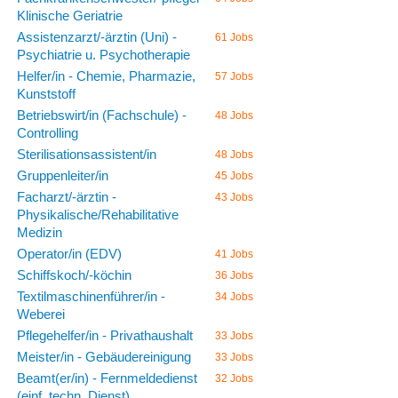
Klinische Geriatrie
Assistenzarzt/-ärztin (Uni) -
61 Jobs
Psychiatrie u. Psychotherapie
Helfer/in - Chemie, Pharmazie,
57 Jobs
Kunststoff
Betriebswirt/in (Fachschule) -
48 Jobs
Controlling
Sterilisationsassistent/in
48 Jobs
Gruppenleiter/in
45 Jobs
Facharzt/-ärztin -
43 Jobs
Physikalische/Rehabilitative
Medizin
Operator/in (EDV)
41 Jobs
Schiffskoch/-köchin
36 Jobs
Textilmaschinenführer/in -
34 Jobs
Weberei
Pflegehelfer/in - Privathaushalt
33 Jobs
Meister/in - Gebäudereinigung
33 Jobs
Beamt(er/in) - Fernmeldedienst
32 Jobs
(einf. techn. Dienst)