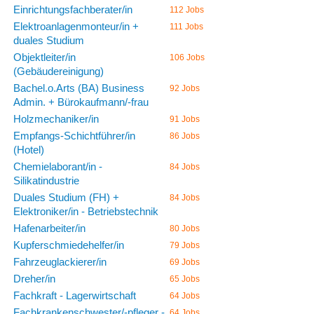
Einrichtungsfachberater/in
112 Jobs
Elektroanlagenmonteur/in +
111 Jobs
duales Studium
Objektleiter/in
106 Jobs
(Gebäudereinigung)
Bachel.o.Arts (BA) Business
92 Jobs
Admin. + Bürokaufmann/-frau
Holzmechaniker/in
91 Jobs
Empfangs-Schichtführer/in
86 Jobs
(Hotel)
Chemielaborant/in -
84 Jobs
Silikatindustrie
Duales Studium (FH) +
84 Jobs
Elektroniker/in - Betriebstechnik
Hafenarbeiter/in
80 Jobs
Kupferschmiedehelfer/in
79 Jobs
Fahrzeuglackierer/in
69 Jobs
Dreher/in
65 Jobs
Fachkraft - Lagerwirtschaft
64 Jobs
Fachkrankenschwester/-pfleger -
64 Jobs