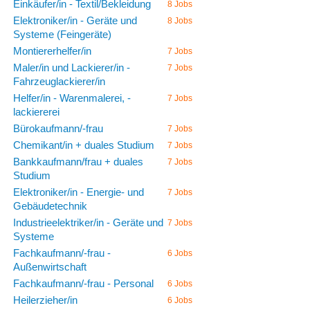
Einkäufer/in - Textil/Bekleidung
8 Jobs
Elektroniker/in - Geräte und
8 Jobs
Systeme (Feingeräte)
Montiererhelfer/in
7 Jobs
Maler/in und Lackierer/in -
7 Jobs
Fahrzeuglackierer/in
Helfer/in - Warenmalerei, -
7 Jobs
lackiererei
Bürokaufmann/-frau
7 Jobs
Chemikant/in + duales Studium
7 Jobs
Bankkaufmann/frau + duales
7 Jobs
Studium
Elektroniker/in - Energie- und
7 Jobs
Gebäudetechnik
Industrieelektriker/in - Geräte und
7 Jobs
Systeme
Fachkaufmann/-frau -
6 Jobs
Außenwirtschaft
Fachkaufmann/-frau - Personal
6 Jobs
Heilerzieher/in
6 Jobs