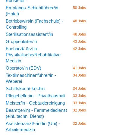
Kunststoff
Empfangs-Schichtführer/in
50 Jobs
(Hotel)
Betriebswirt/in (Fachschule) -
48 Jobs
Controlling
Sterilisationsassistent/in
48 Jobs
Gruppenleiter/in
43 Jobs
Facharzt/-ärztin -
42 Jobs
Physikalische/Rehabilitative
Medizin
Operator/in (EDV)
41 Jobs
Textilmaschinenführer/in -
34 Jobs
Weberei
Schiffskoch/-köchin
34 Jobs
Pflegehelfer/in - Privathaushalt
33 Jobs
Meister/in - Gebäudereinigung
33 Jobs
Beamt(er/in) - Fernmeldedienst
32 Jobs
(einf. techn. Dienst)
Assistenzarzt/-ärztin (Uni) -
32 Jobs
Arbeitsmedizin