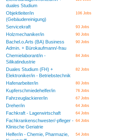
duales Studium
Objektleiter/in
106 Jobs
(Gebäudereinigung)
Servicekraft
93 Jobs
Holzmechaniker/in
90 Jobs
Bachel.o.Arts (BA) Business
90 Jobs
Admin. + Bürokaufmann/-frau
Chemielaborant/in -
84 Jobs
Silikatindustrie
Duales Studium (FH) +
82 Jobs
Elektroniker/in - Betriebstechnik
Hafenarbeiter/in
80 Jobs
Kupferschmiedehelfer/in
76 Jobs
Fahrzeuglackierer/in
67 Jobs
Dreher/in
64 Jobs
Fachkraft - Lagerwirtschaft
64 Jobs
Fachkrankenschwester/-pfleger -
64 Jobs
Klinische Geriatrie
Helfer/in - Chemie, Pharmazie,
54 Jobs