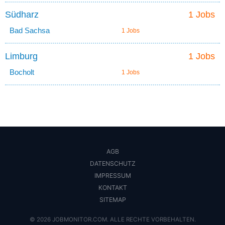
Südharz
1 Jobs
Bad Sachsa
1 Jobs
Limburg
1 Jobs
Bocholt
1 Jobs
AGB
DATENSCHUTZ
IMPRESSUM
KONTAKT
SITEMAP
© 2026 JOBMONITOR.COM. ALLE RECHTE VORBEHALTEN.