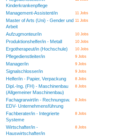
Kinderkrankenpflege
Management-Assistent/in
11 Jobs
Master of Arts (Uni) - Gender und
11 Jobs
Arbeit
Aufzugmonteur/in
10 Jobs
Produktionshelfer/in - Metall
10 Jobs
Ergotherapeut/in (Hochschule)
10 Jobs
Pflegedienstleiter/in
9 Jobs
Manager/in
9 Jobs
Signalschlosser/in
9 Jobs
Helfer/in - Papier, Verpackung
8 Jobs
Dipl.-Ing. (FH) - Maschinenbau
8 Jobs
(Allgemeiner Maschinenbau)
Fachagrarwirt/in - Rechnungsw.
8 Jobs
EDV- Unternehmensführung
Fachberater/in - Integrierte
8 Jobs
Systeme
Wirtschafter/in -
8 Jobs
Hauswirtschafter/in