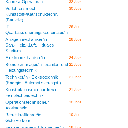
Kamera-Operator/in
32 Jobs
Verfahrensmech.-
30 Jobs
Kunststoff-/Kautschuktechn.
(Bauteile)
IT-
28 Jobs
Qualitätssicherungskoordinator/in
Anlagenmechaniker/in
28 Jobs
San.-,Heiz.-,Lüft. + duales
Studium
Elektromechaniker/in
24 Jobs
Betriebsmanager/in - Sanitär- und
21 Jobs
Heizungstechnik
Techniker/in - Elektrotechnik
21 Jobs
(Energie-, Automatisierungst.)
Konstruktionsmechaniker/in -
21 Jobs
Feinblechbautechnik
Operationstechnische/r
20 Jobs
Assistent/in
Berufskraftfahrer/in -
19 Jobs
Güterverkehr
Feinkartonagen-, Etuimacher/in
18 Jobs