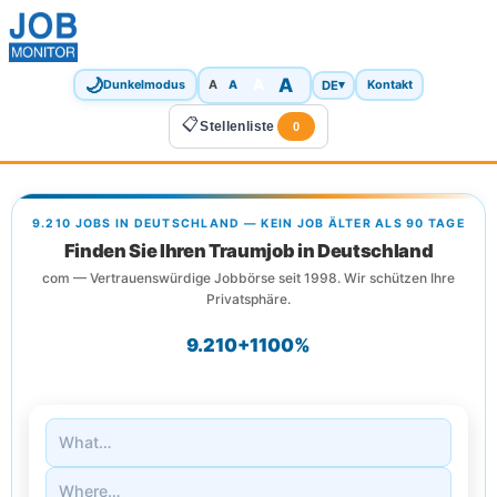
🌙
A
A
A
DE
▾
Dunkelmodus
A
Kontakt
📋
Stellenliste
0
9.210 JOBS IN DEUTSCHLAND — KEIN JOB ÄLTER ALS 90 TAGE
Finden Sie Ihren Traumjob in Deutschland
com — Vertrauenswürdige Jobbörse seit 1998. Wir schützen Ihre
Privatsphäre.
9.210+
1
100%