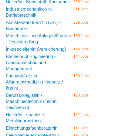
Helfer/in - Kunststoff, Kautschuk
228 Jobs
Industriemechaniker/in -
211 Jobs
Betriebstechnik
Assistenzarzt/-ärztin (Uni) -
209 Jobs
Biochemie
Maschinen- und Anlagenführer/in
165 Jobs
- Textilveredlung
Inkassoleiter/in (Versicherung)
144 Jobs
Bachelor of Engineering -
144 Jobs
Landschaftsbau und
Management
Facharzt/-ärztin -
138 Jobs
Allgemeinmedizin (Hausarzt/-
ärztin)
Berufskollegiat/in -
128 Jobs
Maschinentechnik (Techn.
Zeichner/in)
Helfer/in - spanlose
122 Jobs
Metallbearbeitung
Einrichtungsfachberater/in
112 Jobs
Elektroanlagenmonteur/in +
110 Jobs