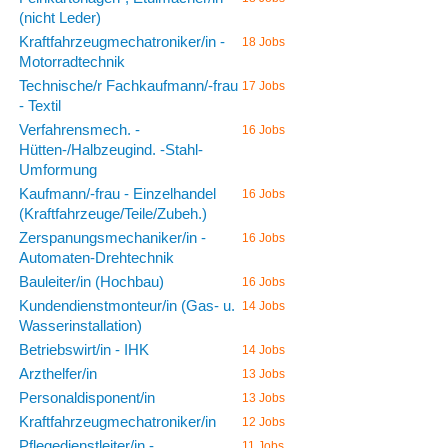
(nicht Leder)
Kraftfahrzeugmechatroniker/in -
18 Jobs
Motorradtechnik
Technische/r Fachkaufmann/-frau
17 Jobs
- Textil
Verfahrensmech. -
16 Jobs
Hütten-/Halbzeugind. -Stahl-
Umformung
Kaufmann/-frau - Einzelhandel
16 Jobs
(Kraftfahrzeuge/Teile/Zubeh.)
Zerspanungsmechaniker/in -
16 Jobs
Automaten-Drehtechnik
Bauleiter/in (Hochbau)
16 Jobs
Kundendienstmonteur/in (Gas- u.
14 Jobs
Wasserinstallation)
Betriebswirt/in - IHK
14 Jobs
Arzthelfer/in
13 Jobs
Personaldisponent/in
13 Jobs
Kraftfahrzeugmechatroniker/in
12 Jobs
Pflegedienstleiter/in -
11 Jobs