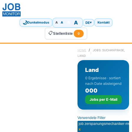
🌙
A
A
A
DE
▾
Dunkelmodus
A
Kontakt
📋
Stellenliste
0
/
HOME
JOBS: SUCHANFRAGE,
LAND
Land
0 Ergebnisse · sortiert
nach Date absteigend
0
0
0
Jobs per E-Mail
Verwendete Filter
x