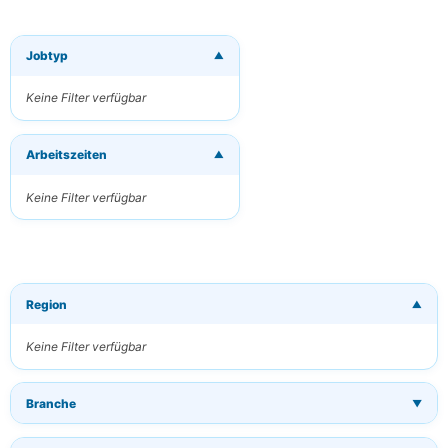
Jobtyp
▼
×
Neue Jobs per
E-Mail
Keine Filter verfügbar
erhalten
Erhalten Sie
Arbeitszeiten
passende Jobs
▼
direkt in Ihren
Posteingang
Keine Filter verfügbar
Ihre E-Mail
Region
▼
Schlüsselwörter
(optional)
Keine Filter verfügbar
Branche
▼
Häufigkeit
Täglich