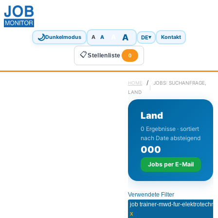
🌙
A
A
A
DE
▾
Dunkelmodus
A
Kontakt
📋
Stellenliste
0
/
HOME
JOBS: SUCHANFRAGE,
LAND
Land
0 Ergebnisse · sortiert
nach Date absteigend
0
0
0
Jobs per E-Mail
Verwendete Filter
x