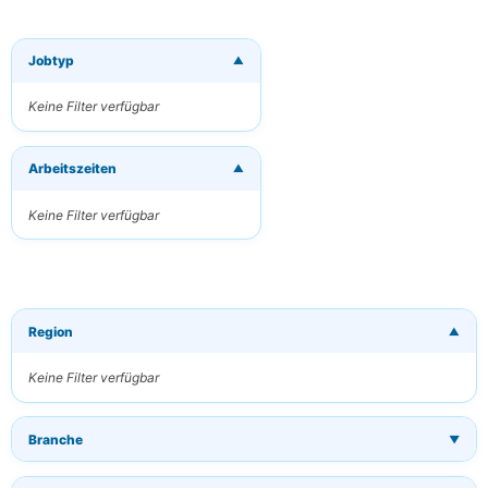
Jobtyp
▼
×
Neue Jobs per
E-Mail
Keine Filter verfügbar
erhalten
Erhalten Sie
Arbeitszeiten
passende Jobs
▼
direkt in Ihren
Posteingang
Keine Filter verfügbar
Ihre E-Mail
Region
▼
Schlüsselwörter
(optional)
Keine Filter verfügbar
Branche
▼
Häufigkeit
Täglich