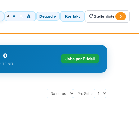
A
📋
A
Deutsch
Kontakt
A
▾
Stellenliste
A
0
0
Jobs per E-Mail
UTE NEU
Pro Seite