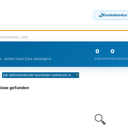
🌙
Dunkelmodus
SUCHANFRAGE, LAND
0
0
 · sortiert nach Date absteigend
JOBS
UNTERNEHMEN
HE
x
r
job stellvertretender-teamleiter-siebdruck-mwd-medientechnologetechnologin-siebdruck
nisse gefunden
🔍