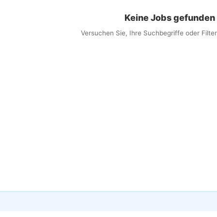
Keine Jobs gefunden
Versuchen Sie, Ihre Suchbegriffe oder Filt
×
obs per E-Mail erhalten
 Sie passende Jobs direkt in Ihren Posteingang
ail
lwörter (optional)
eit