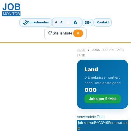
🌙
A
A
A
DE
▾
Dunkelmodus
A
Kontakt
📋
Stellenliste
0
/
HOME
JOBS: SUCHANFRAGE,
LAND
Land
0 Ergebnisse · sortiert
nach Date absteigend
0
0
0
Jobs per E-Mail
Verwendete Filter
x