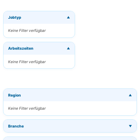
Jobtyp
▼
×
Neue Jobs per
E-Mail
Keine Filter verfügbar
erhalten
Erhalten Sie
Arbeitszeiten
passende Jobs
▼
direkt in Ihren
Posteingang
Keine Filter verfügbar
Ihre E-Mail
Region
▼
Schlüsselwörter
(optional)
Keine Filter verfügbar
Branche
▼
Häufigkeit
Täglich