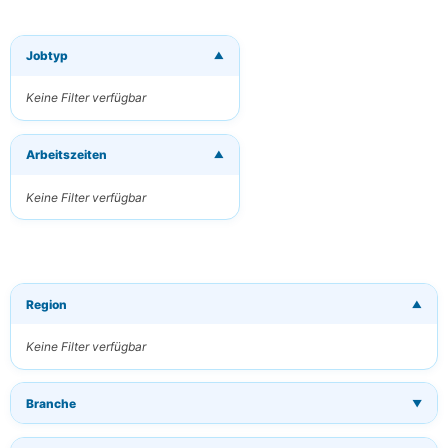
Jobtyp
▼
×
Neue Jobs per
E-Mail
Keine Filter verfügbar
erhalten
Erhalten Sie
Arbeitszeiten
passende Jobs
▼
direkt in Ihren
Posteingang
Keine Filter verfügbar
Ihre E-Mail
Region
▼
Schlüsselwörter
(optional)
Keine Filter verfügbar
Branche
▼
Häufigkeit
Täglich