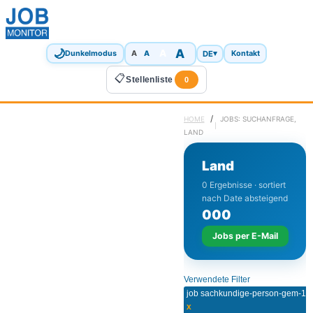
🌙
A
A
A
DE
▾
Dunkelmodus
A
Kontakt
📋
Stellenliste
0
/
HOME
JOBS: SUCHANFRAGE,
LAND
Land
0 Ergebnisse · sortiert
nach Date absteigend
0
0
0
Jobs per E-Mail
Verwendete Filter
x