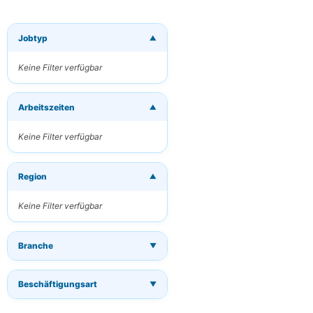
Jobtyp
▼
×
Neue Jobs per
E-Mail
Keine Filter verfügbar
erhalten
Erhalten Sie
Arbeitszeiten
passende Jobs
▼
direkt in Ihren
Posteingang
Keine Filter verfügbar
Ihre E-Mail
Region
▼
Keine Filter verfügbar
Schlüsselwörter
(optional)
Branche
▼
Beschäftigungsart
▼
Häufigkeit
Täglich