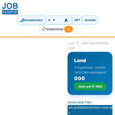
🌙
A
A
A
DE
▾
Dunkelmodus
A
Kontakt
📋
Stellenliste
0
/
HOME
JOBS: SUCHANFRAGE,
LAND
Land
0 Ergebnisse · sortiert
nach Date absteigend
0
0
0
Jobs per E-Mail
Verwendete Filter
x