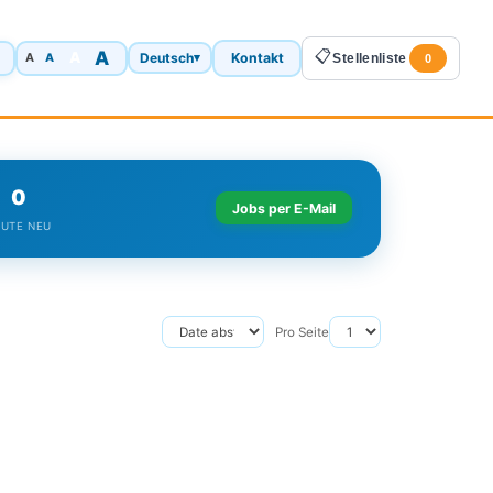
A
📋
A
Deutsch
Kontakt
A
▾
Stellenliste
A
0
0
Jobs per E-Mail
UTE NEU
Pro Seite