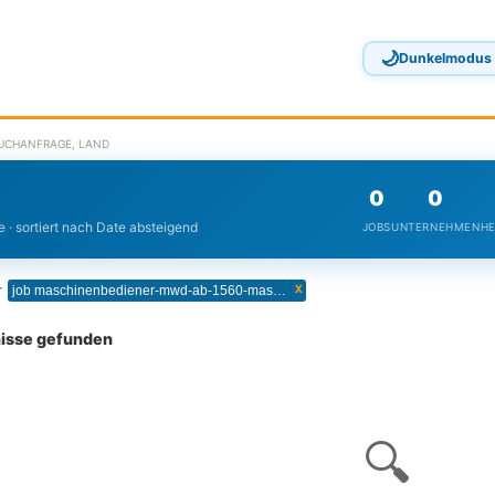
🌙
Dunkelmodus
SUCHANFRAGE, LAND
0
0
 · sortiert nach Date absteigend
JOBS
UNTERNEHMEN
HE
x
r
job maschinenbediener-mwd-ab-1560-maschinen-und-anlagenfuhrerin-metall-kunststofftechnik
nisse gefunden
🔍