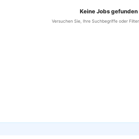
Keine Jobs gefunden
Versuchen Sie, Ihre Suchbegriffe oder Filt
×
obs per E-Mail erhalten
 Sie passende Jobs direkt in Ihren Posteingang
ail
lwörter (optional)
eit