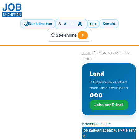
🌙
A
A
A
DE
▾
Dunkelmodus
A
Kontakt
📋
Stellenliste
0
/
HOME
JOBS: SUCHANFRAGE,
LAND
Land
0 Ergebnisse · sortiert
nach Date absteigend
0
0
0
Jobs per E-Mail
Verwendete Filter
x