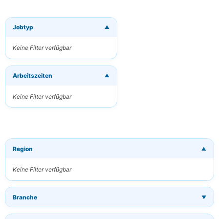
Jobtyp
▼
×
Neue Jobs per
E-Mail
Keine Filter verfügbar
erhalten
Erhalten Sie
Arbeitszeiten
passende Jobs
▼
direkt in Ihren
Posteingang
Keine Filter verfügbar
Ihre E-Mail
Region
▼
Schlüsselwörter
(optional)
Keine Filter verfügbar
Branche
▼
Häufigkeit
Täglich