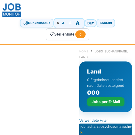
🌙
A
A
A
DE
▾
Dunkelmodus
A
Kontakt
📋
Stellenliste
0
/
HOME
JOBS: SUCHANFRAGE,
LAND
Land
0 Ergebnisse · sortiert
nach Date absteigend
0
0
0
Jobs per E-Mail
Verwendete Filter
x