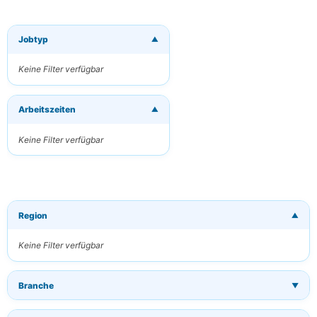
Jobtyp
▼
×
Neue Jobs per
E-Mail
Keine Filter verfügbar
erhalten
Erhalten Sie
Arbeitszeiten
passende Jobs
▼
direkt in Ihren
Posteingang
Keine Filter verfügbar
Ihre E-Mail
Region
▼
Schlüsselwörter
(optional)
Keine Filter verfügbar
Branche
▼
Häufigkeit
Täglich