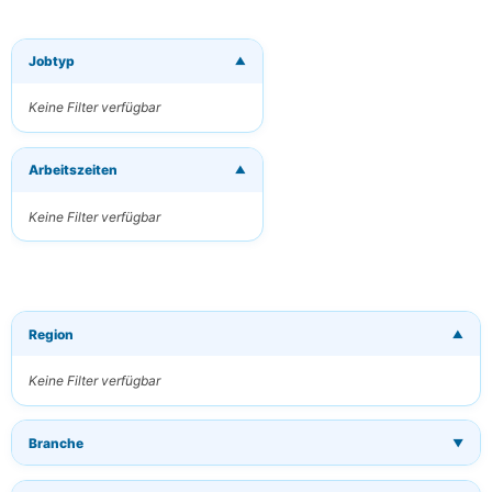
Jobtyp
▼
×
Neue Jobs per
E-Mail
Keine Filter verfügbar
erhalten
Erhalten Sie
Arbeitszeiten
passende Jobs
▼
direkt in Ihren
Posteingang
Keine Filter verfügbar
Ihre E-Mail
Region
▼
Schlüsselwörter
(optional)
Keine Filter verfügbar
Branche
▼
Häufigkeit
Täglich