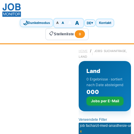
🌙
A
A
A
DE
▾
Dunkelmodus
A
Kontakt
📋
Stellenliste
0
/
HOME
JOBS: SUCHANFRAGE,
LAND
Land
0 Ergebnisse · sortiert
nach Date absteigend
0
0
0
Jobs per E-Mail
Verwendete Filter
x