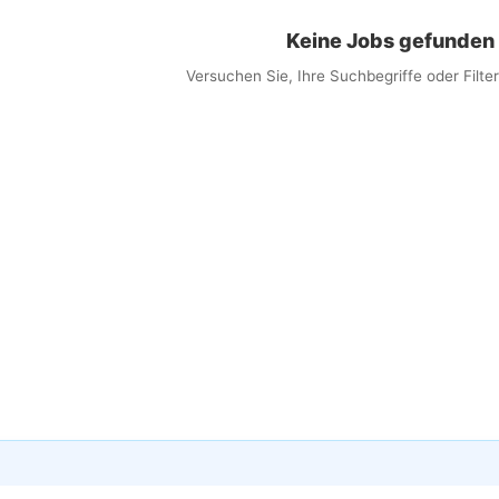
Keine Jobs gefunden
Versuchen Sie, Ihre Suchbegriffe oder Filt
×
obs per E-Mail erhalten
 Sie passende Jobs direkt in Ihren Posteingang
ail
lwörter (optional)
eit