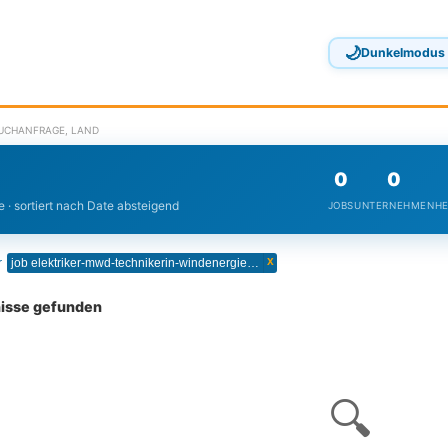
🌙
Dunkelmodus
SUCHANFRAGE, LAND
0
0
 · sortiert nach Date absteigend
JOBS
UNTERNEHMEN
HE
x
r
job elektriker-mwd-technikerin-windenergietechnikb-prof-technik-f8a8c1f
nisse gefunden
🔍