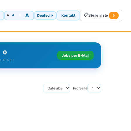
A
📋
A
Deutsch
Kontakt
A
▾
Stellenliste
A
0
0
Jobs per E-Mail
UTE NEU
Pro Seite