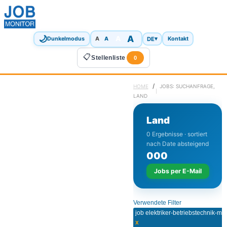
🌙
A
A
A
DE
▾
Dunkelmodus
A
Kontakt
📋
Stellenliste
0
/
HOME
JOBS: SUCHANFRAGE,
LAND
Land
0 Ergebnisse · sortiert
nach Date absteigend
0
0
0
Jobs per E-Mail
Verwendete Filter
x