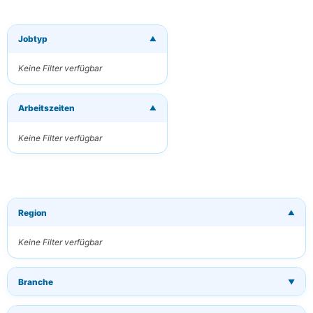
Jobtyp
▼
×
Neue Jobs per
E-Mail
Keine Filter verfügbar
erhalten
Erhalten Sie
Arbeitszeiten
passende Jobs
▼
direkt in Ihren
Posteingang
Keine Filter verfügbar
Ihre E-Mail
Region
▼
Schlüsselwörter
(optional)
Keine Filter verfügbar
Branche
▼
Häufigkeit
Täglich