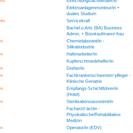
Einrichtungsfachberater/in
obs
Elektroanlagenmonteur/in +
duales Studium
Servicekraft
obs
Bachel.o.Arts (BA) Business
Admin. + Bürokaufmann/-frau
Chemielaborant/in -
bs
Silikatindustrie
Hafenarbeiter/in
bs
Kupferschmiedehelfer/in
Dreher/in
bs
Fachkrankenschwester/-pfleger -
bs
Klinische Geriatrie
Empfangs-Schichtführer/in
bs
(Hotel)
Sterilisationsassistent/in
bs
Facharzt/-ärztin -
Physikalische/Rehabilitative
Medizin
Operator/in (EDV)
bs