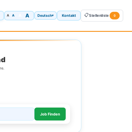
A
📋
A
Deutsch
Kontakt
A
▾
Stellenliste
A
0
nd
re.