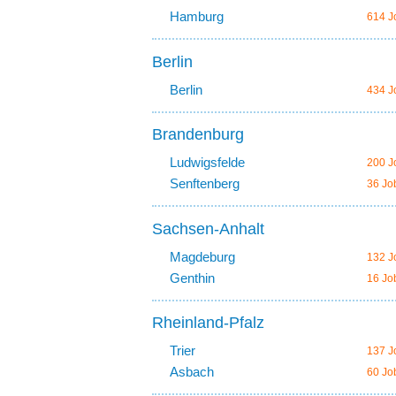
Hamburg
614 J
Berlin
Berlin
434 J
Brandenburg
Ludwigsfelde
200 J
Senftenberg
36 Jo
Sachsen-Anhalt
Magdeburg
132 J
Genthin
16 Jo
Rheinland-Pfalz
Trier
137 J
Asbach
60 Jo