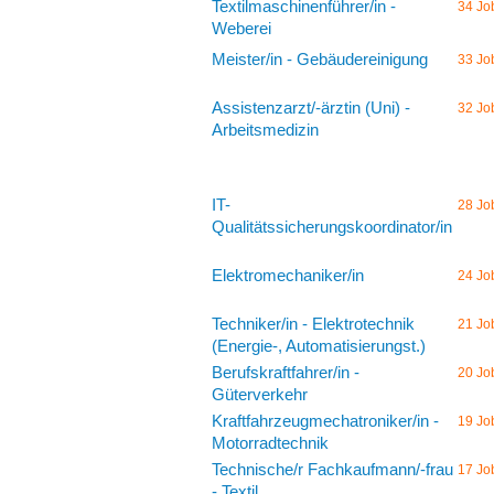
Textilmaschinenführer/in -
34 Jo
Weberei
Meister/in - Gebäudereinigung
33 Jo
Assistenzarzt/-ärztin (Uni) -
32 Jo
Arbeitsmedizin
IT-
28 Jo
Qualitätssicherungskoordinator/in
Elektromechaniker/in
24 Jo
Techniker/in - Elektrotechnik
21 Jo
(Energie-, Automatisierungst.)
Berufskraftfahrer/in -
20 Jo
Güterverkehr
Kraftfahrzeugmechatroniker/in -
19 Jo
Motorradtechnik
Technische/r Fachkaufmann/-frau
17 Jo
- Textil