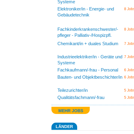
Systeme
Elektroniker/in - Energie- und
8 Job
Gebäudetechnik
Fachkinderkrankenschwester/-
8 Job
pfleger - Palliativ-/Hospizpfl.
Chemikant/in + duales Studium
7 Job
Industrieelektriker/in - Geräte und
7 Job
Systeme
Fachkaufmann/-frau - Personal
6 Job
Bauten- und Objektbeschichter/in
6 Job
Teilezurichter/in
5 Job
Qualitätsfachmann/-frau
5 Job
MEHR JOBS
LÄNDER