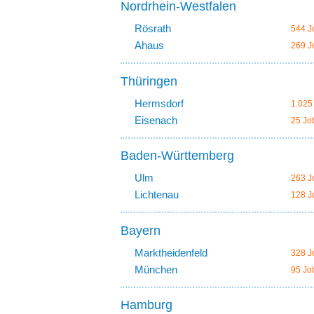
Nordrhein-Westfalen
Rösrath
544 J
Ahaus
269 J
Thüringen
Hermsdorf
1.025
Eisenach
25 Jo
Baden-Württemberg
Ulm
263 J
Lichtenau
128 J
Bayern
Marktheidenfeld
328 J
München
95 Jo
Hamburg