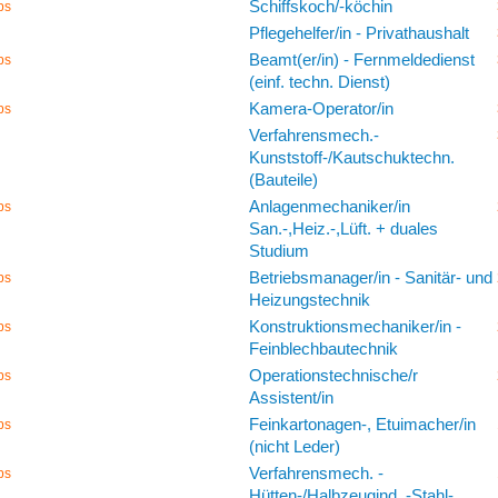
Schiffskoch/-köchin
bs
Pflegehelfer/in - Privathaushalt
Beamt(er/in) - Fernmeldedienst
bs
(einf. techn. Dienst)
Kamera-Operator/in
bs
Verfahrensmech.-
Kunststoff-/Kautschuktechn.
(Bauteile)
Anlagenmechaniker/in
bs
San.-,Heiz.-,Lüft. + duales
Studium
Betriebsmanager/in - Sanitär- und
bs
Heizungstechnik
Konstruktionsmechaniker/in -
bs
Feinblechbautechnik
Operationstechnische/r
bs
Assistent/in
Feinkartonagen-, Etuimacher/in
bs
(nicht Leder)
Verfahrensmech. -
bs
Hütten-/Halbzeugind. -Stahl-