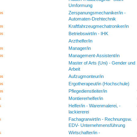
Umformung
Zerspanungsmechaniker/in -
bs
Automaten-Drehtechnik
Kraftfahrzeugmechatroniker/in
bs
Betriebswirt/in - IHK
bs
Arzthelfer/in
Manager/in
bs
Management-Assistent/in
bs
Master of Arts (Uni) - Gender und
Arbeit
Aufzugmonteur/in
bs
Ergotherapeut/in (Hochschule)
bs
Pflegedienstleiter/in
bs
Montiererhelfer/in
s
Helfer/in - Warenmalerei, -
s
lackiererei
Fachagrarwirt/in - Rechnungsw.
s
EDV- Unternehmensführung
Wirtschafter/in -
s