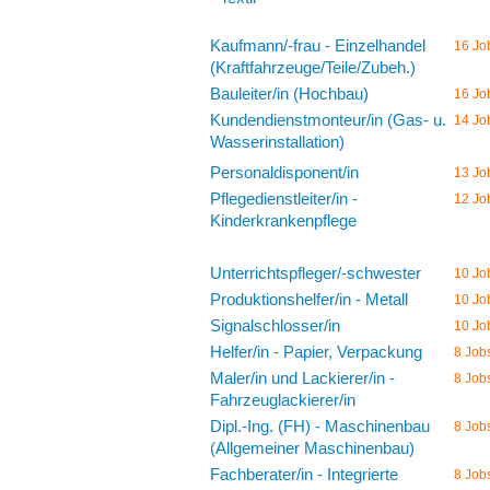
Kaufmann/-frau - Einzelhandel
16 Jo
(Kraftfahrzeuge/Teile/Zubeh.)
Bauleiter/in (Hochbau)
16 Jo
Kundendienstmonteur/in (Gas- u.
14 Jo
Wasserinstallation)
Personaldisponent/in
13 Jo
Pflegedienstleiter/in -
12 Jo
Kinderkrankenpflege
Unterrichtspfleger/-schwester
10 Jo
Produktionshelfer/in - Metall
10 Jo
Signalschlosser/in
10 Jo
Helfer/in - Papier, Verpackung
8 Job
Maler/in und Lackierer/in -
8 Job
Fahrzeuglackierer/in
Dipl.-Ing. (FH) - Maschinenbau
8 Job
(Allgemeiner Maschinenbau)
Fachberater/in - Integrierte
8 Job