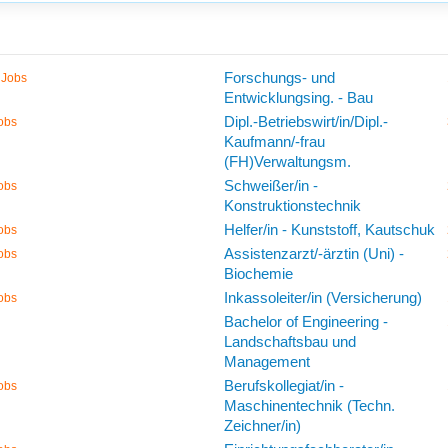
Forschungs- und
 Jobs
Entwicklungsing. - Bau
Dipl.-Betriebswirt/in/Dipl.-
obs
Kaufmann/-frau
(FH)Verwaltungsm.
Schweißer/in -
obs
Konstruktionstechnik
Helfer/in - Kunststoff, Kautschuk
obs
Assistenzarzt/-ärztin (Uni) -
obs
Biochemie
Inkassoleiter/in (Versicherung)
obs
Bachelor of Engineering -
Landschaftsbau und
Management
Berufskollegiat/in -
obs
Maschinentechnik (Techn.
Zeichner/in)