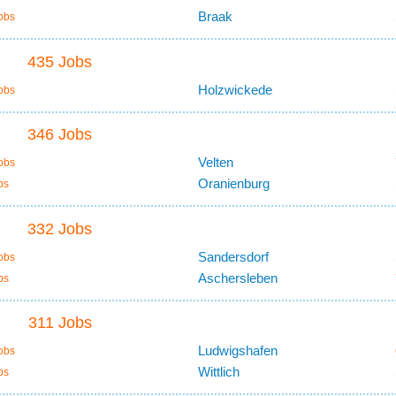
Braak
obs
435 Jobs
Holzwickede
obs
346 Jobs
Velten
obs
Oranienburg
bs
332 Jobs
Sandersdorf
obs
Aschersleben
bs
311 Jobs
Ludwigshafen
obs
Wittlich
bs