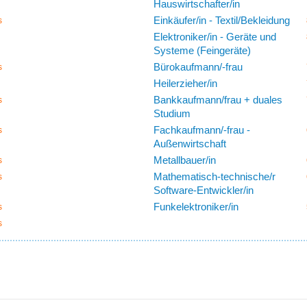
Hauswirtschafter/in
Einkäufer/in - Textil/Bekleidung
s
Elektroniker/in - Geräte und
Systeme (Feingeräte)
Bürokaufmann/-frau
s
Heilerzieher/in
Bankkaufmann/frau + duales
s
Studium
Fachkaufmann/-frau -
s
Außenwirtschaft
Metallbauer/in
s
Mathematisch-technische/r
s
Software-Entwickler/in
Funkelektroniker/in
s
s