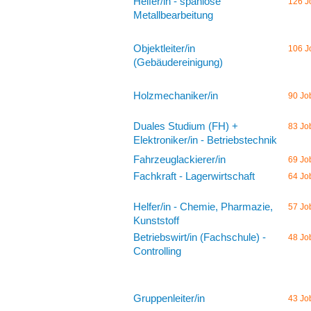
Helfer/in - spanlose
126 J
Metallbearbeitung
Objektleiter/in
106 J
(Gebäudereinigung)
Holzmechaniker/in
90 Jo
Duales Studium (FH) +
83 Jo
Elektroniker/in - Betriebstechnik
Fahrzeuglackierer/in
69 Jo
Fachkraft - Lagerwirtschaft
64 Jo
Helfer/in - Chemie, Pharmazie,
57 Jo
Kunststoff
Betriebswirt/in (Fachschule) -
48 Jo
Controlling
Gruppenleiter/in
43 Jo