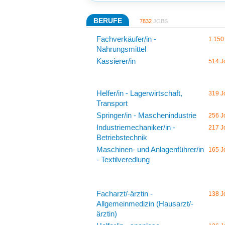
BERUFE
7832
JOBS
Fachverkäufer/in -
1.150
Nahrungsmittel
Kassierer/in
514 J
Helfer/in - Lagerwirtschaft,
319 J
Transport
Springer/in - Maschenindustrie
256 J
Industriemechaniker/in -
217 J
Betriebstechnik
Maschinen- und Anlagenführer/in
165 J
- Textilveredlung
Facharzt/-ärztin -
138 J
Allgemeinmedizin (Hausarzt/-
ärztin)