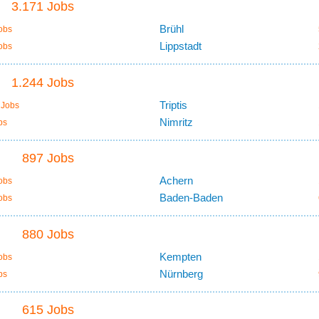
3.171 Jobs
Brühl
obs
Lippstadt
obs
1.244 Jobs
Triptis
 Jobs
Nimritz
bs
897 Jobs
Achern
obs
Baden-Baden
obs
880 Jobs
Kempten
obs
Nürnberg
bs
615 Jobs