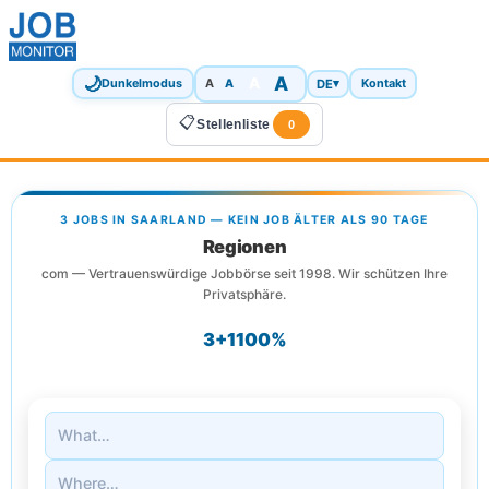
🌙
A
A
A
DE
▾
Dunkelmodus
A
Kontakt
📋
Stellenliste
0
3 JOBS IN SAARLAND — KEIN JOB ÄLTER ALS 90 TAGE
Regionen
com — Vertrauenswürdige Jobbörse seit 1998. Wir schützen Ihre
Privatsphäre.
3+
1
100%