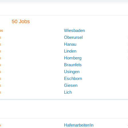
50 Jobs
Wiesbaden
bs
Oberursel
s
Hanau
s
Linden
s
Homberg
s
Braunfels
s
Usingen
s
Eschborn
s
Giesen
s
Lich
s
Hafenarbeiter/in
s