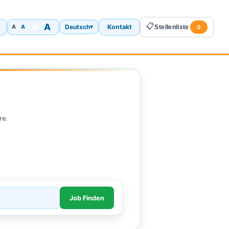
A
📋
A
Deutsch
Kontakt
A
▾
Stellenliste
A
0
re.