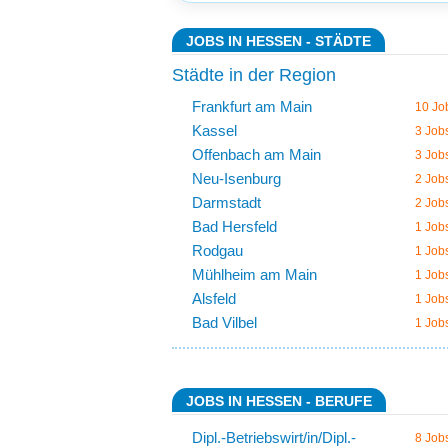
JOBS IN HESSEN - STÄDTE
Städte in der Region
Frankfurt am Main
10 Jo
Kassel
3 Job
Offenbach am Main
3 Job
Neu-Isenburg
2 Job
Darmstadt
2 Job
Bad Hersfeld
1 Job
Rodgau
1 Job
Mühlheim am Main
1 Job
Alsfeld
1 Job
Bad Vilbel
1 Job
JOBS IN HESSEN - BERUFE
Dipl.-Betriebswirt/in/Dipl.-
8 Job