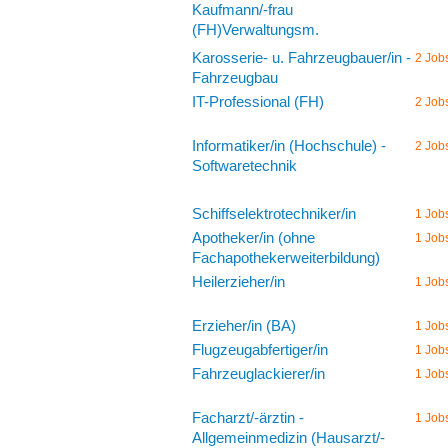
Kaufmann/-frau
(FH)Verwaltungsm.
Karosserie- u. Fahrzeugbauer/in -
2 Job
Fahrzeugbau
IT-Professional (FH)
2 Job
Informatiker/in (Hochschule) -
2 Job
Softwaretechnik
Schiffselektrotechniker/in
1 Job
Apotheker/in (ohne
1 Job
Fachapothekerweiterbildung)
Heilerzieher/in
1 Job
Erzieher/in (BA)
1 Job
Flugzeugabfertiger/in
1 Job
Fahrzeuglackierer/in
1 Job
Facharzt/-ärztin -
1 Job
Allgemeinmedizin (Hausarzt/-