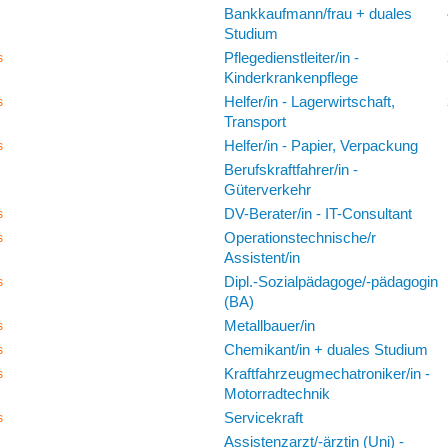
Bankkaufmann/frau + duales
Studium
Pflegedienstleiter/in -
s
Kinderkrankenpflege
Helfer/in - Lagerwirtschaft,
s
Transport
Helfer/in - Papier, Verpackung
s
Berufskraftfahrer/in -
Güterverkehr
DV-Berater/in - IT-Consultant
s
Operationstechnische/r
s
Assistent/in
Dipl.-Sozialpädagoge/-pädagogin
s
(BA)
Metallbauer/in
s
Chemikant/in + duales Studium
s
Kraftfahrzeugmechatroniker/in -
s
Motorradtechnik
Servicekraft
s
Assistenzarzt/-ärztin (Uni) -