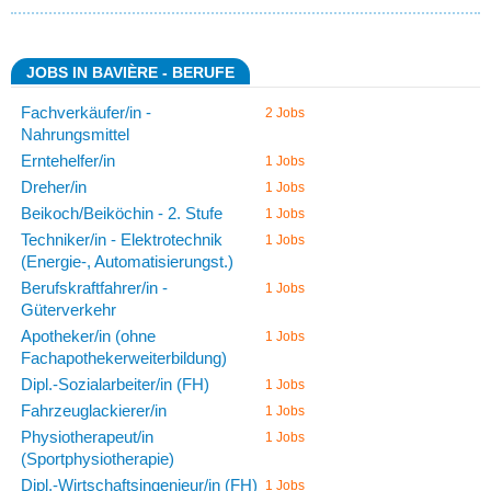
JOBS IN BAVIÈRE - BERUFE
Fachverkäufer/in -
2 Jobs
Nahrungsmittel
Erntehelfer/in
1 Jobs
Dreher/in
1 Jobs
Beikoch/Beiköchin - 2. Stufe
1 Jobs
Techniker/in - Elektrotechnik
1 Jobs
(Energie-, Automatisierungst.)
Berufskraftfahrer/in -
1 Jobs
Güterverkehr
Apotheker/in (ohne
1 Jobs
Fachapothekerweiterbildung)
Dipl.-Sozialarbeiter/in (FH)
1 Jobs
Fahrzeuglackierer/in
1 Jobs
Physiotherapeut/in
1 Jobs
(Sportphysiotherapie)
Dipl.-Wirtschaftsingenieur/in (FH)
1 Jobs