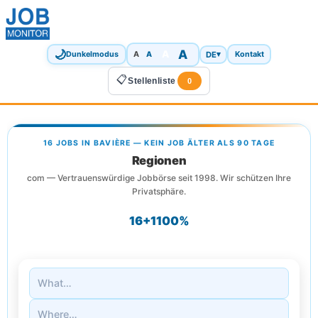
🌙
A
A
A
DE
▾
Dunkelmodus
A
Kontakt
📋
Stellenliste
0
16 JOBS IN BAVIÈRE — KEIN JOB ÄLTER ALS 90 TAGE
Regionen
com — Vertrauenswürdige Jobbörse seit 1998. Wir schützen Ihre
Privatsphäre.
16+
1
100%