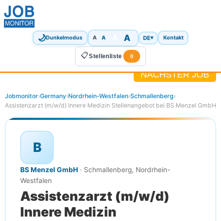
🌙
A
A
A
DE
▾
Dunkelmodus
A
Kontakt
📋
Stellenliste
0
NÄCHSTER JOB
Jobmonitor
›
Germany
›
Nordrhein-Westfalen
›
Schmallenberg
›
Assistenzarzt (m/w/d) Innere Medizin Stellenangebot bei BS Menzel GmbH
B
BS Menzel GmbH
· Schmallenberg, Nordrhein-
Westfalen
Assistenzarzt (m/w/d)
Innere Medizin