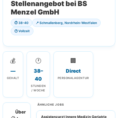
Stellenangebot bei BS
Menzel GmbH
⏱ 38–40
📍 Schmallenberg, Nordrhein-Westfalen
🕐 Vollzeit
💰
🕐
🏢
—
38–
Direct
40
GEHALT
PERSONALAGENTUR
STUNDEN
/ WOCHE
ÄHNLICHE JOBS
Über
Assistenzarzt Innere Medizin Geriatrie