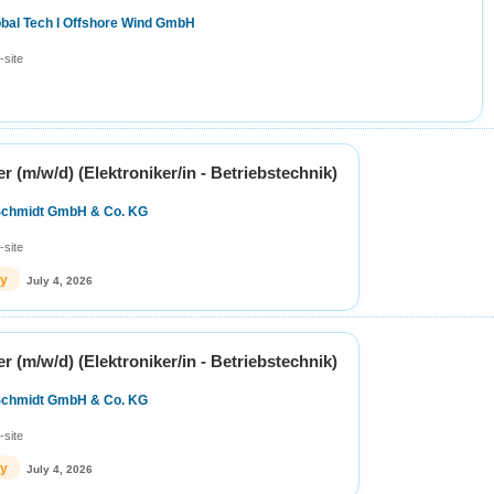
obal Tech I Offshore Wind GmbH
-site
er (m/w/d) (Elektroniker/in - Betriebstechnik)
Schmidt GmbH & Co. KG
-site
ly
July 4, 2026
er (m/w/d) (Elektroniker/in - Betriebstechnik)
Schmidt GmbH & Co. KG
-site
ly
July 4, 2026