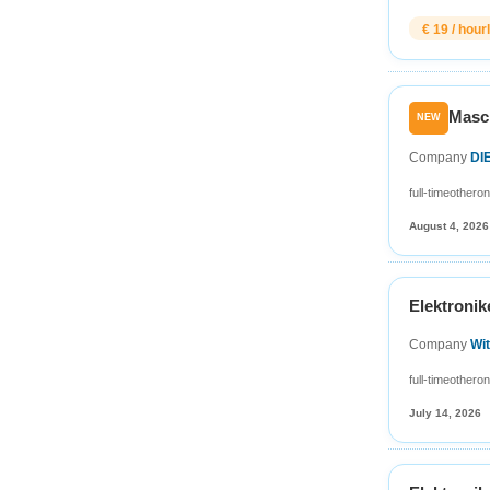
€ 19 / hour
Masch
NEW
Company
DI
full-time
other
on
August 4, 2026
Elektronik
Company
Wi
full-time
other
on
July 14, 2026