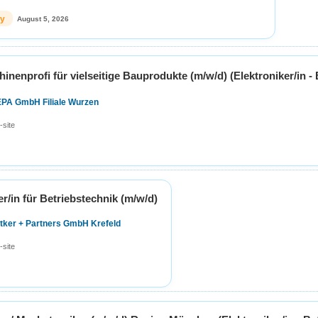
ly
August 5, 2026
inenprofi für vielseitige Bauprodukte (m/w/d) (Elektroniker/in - 
EPA GmbH Filiale Wurzen
-site
er/in für Betriebstechnik (m/w/d)
ttker + Partners GmbH Krefeld
-site