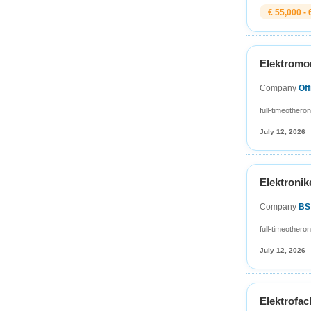
€ 55,000 - 
Elektromon
Company
Of
full-time
other
on
July 12, 2026
Elektronik
Company
BS
full-time
other
on
July 12, 2026
Elektrofac