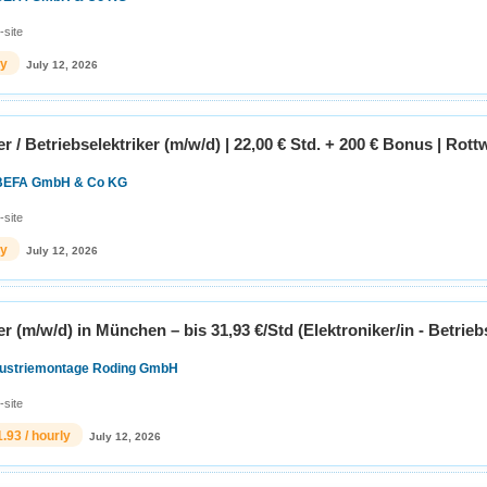
-site
ly
July 12, 2026
r / Betriebselektriker (m/w/d) | 22,00 € Std. + 200 € Bonus | Rottw
BEFA GmbH & Co KG
-site
ly
July 12, 2026
er (m/w/d) in München – bis 31,93 €/Std (Elektroniker/in - Betrieb
dustriemontage Roding GmbH
-site
1.93 / hourly
July 12, 2026