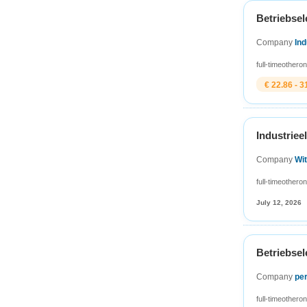
Betriebsel
Company
In
full-time
other
on
€ 22.86 - 3
Industriee
Company
Wi
full-time
other
on
July 12, 2026
Betriebsel
Company
pe
full-time
other
on