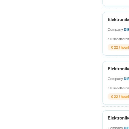
Elektronike
Company
DI
full-time
other
on
€ 22 / hour
Elektronike
Company
DI
full-time
other
on
€ 22 / hour
Elektronike
Company
DI