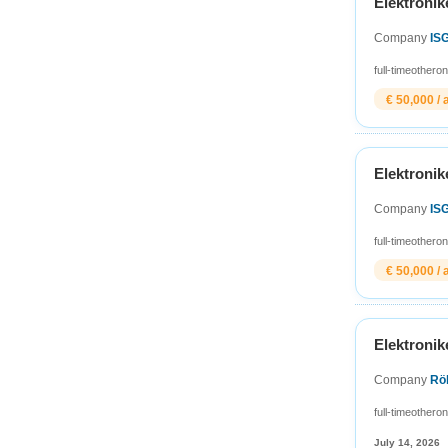
Elektronik
Company
IS
full-time
other
on
€ 50,000 / 
Elektronik
Company
IS
full-time
other
on
€ 50,000 / 
Elektronik
Company
Rö
full-time
other
on
July 14, 2026