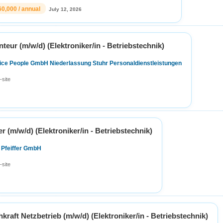
60,000 / annual
July 12, 2026
teur (m/w/d) (Elektroniker/in - Betriebstechnik)
fice People GmbH Niederlassung Stuhr Personaldienstleistungen
-site
er (m/w/d) (Elektroniker/in - Betriebstechnik)
 Pfeiffer GmbH
-site
hkraft Netzbetrieb (m/w/d) (Elektroniker/in - Betriebstechnik)