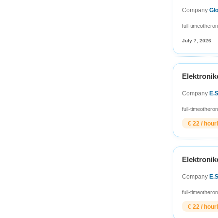
Company
Gl
full-time
other
on
July 7, 2026
Elektronik
Company
E.
full-time
other
on
€ 22 / hour
Elektronik
Company
E.
full-time
other
on
€ 22 / hour