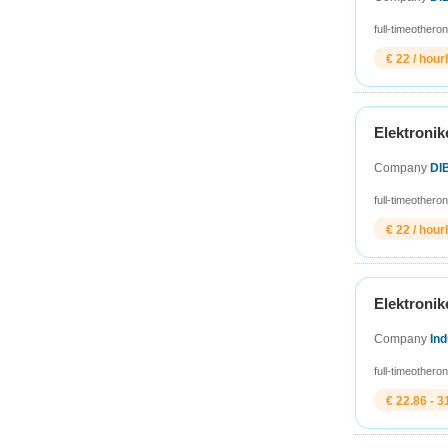
full-time
other
on
€ 22 / hour
Elektronike
Company
DI
full-time
other
on
€ 22 / hour
Elektronik
Company
In
full-time
other
on
€ 22.86 - 3