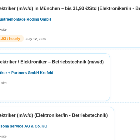
ektriker (m/w/d) in München – bis 31,93 €/Std (Elektroniker/in - B
dustriemontage Roding GmbH
-site
1.93 / hourly
July 12, 2026
lektriker / Elektroniker – Betriebstechnik (m/w/d)
ttker + Partners GmbH Krefeld
-site
ektriker (m/w/d) (Elektroniker/in - Betriebstechnik)
rsona service AG & Co. KG
-site