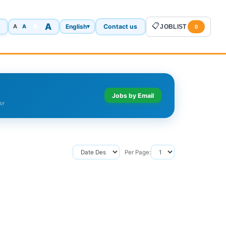
A
📋
A
English
Contact us
A
▾
JOBLIST
A
0
Jobs by Email
AY
Per Page: