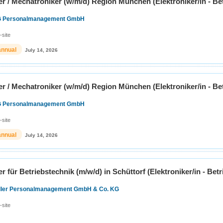
er / Mechatroniker (w/m/d) Region München (Elektroniker/in - Be
G Personalmanagement GmbH
-site
annual
July 14, 2026
er / Mechatroniker (w/m/d) Region München (Elektroniker/in - Be
G Personalmanagement GmbH
-site
annual
July 14, 2026
er für Betriebstechnik (m/w/d) in Schüttorf (Elektroniker/in - Bet
ller Personalmanagement GmbH & Co. KG
-site