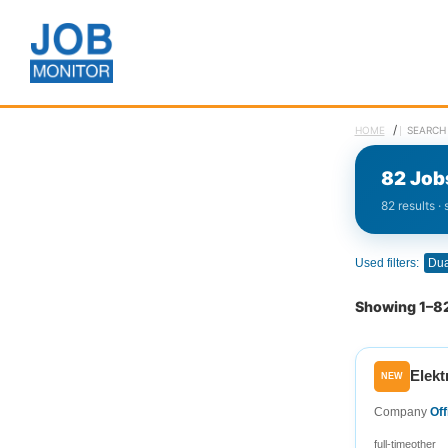
/
HOME
SEARCH
82 Job
82 results ·
Used filters:
Showing 1–82
Elekt
NEW
Company
Of
full-time
other