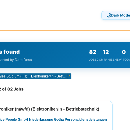
🌙
Dark Mode
s found
82
12
0
 sorted by Date Desc
JOBS
COMPANIES
NEW TOD
x
Duales Studium (FH) + Elektroniker/in - Betriebstechnik
 of 82 Jobs
roniker (m/w/d) (Elektroniker/in - Betriebstechnik)
fice People GmbH Niederlassung Gotha Personaldienstleistungen