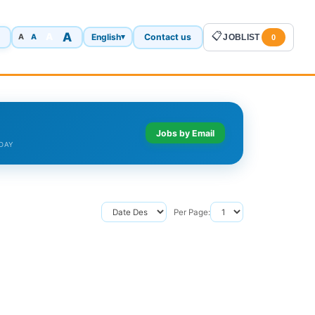
A
📋
A
English
Contact us
A
▾
JOBLIST
A
0
Jobs by Email
DAY
Per Page: