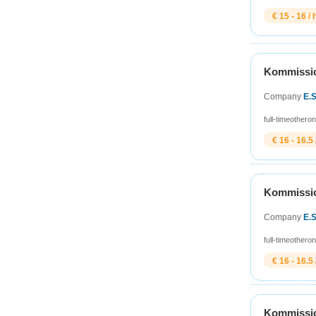
€ 15 - 16 / 
Kommission
Company
E.
full-time
other
on
€ 16 - 16.5 
Kommission
Company
E.
full-time
other
on
€ 16 - 16.5 
Kommission