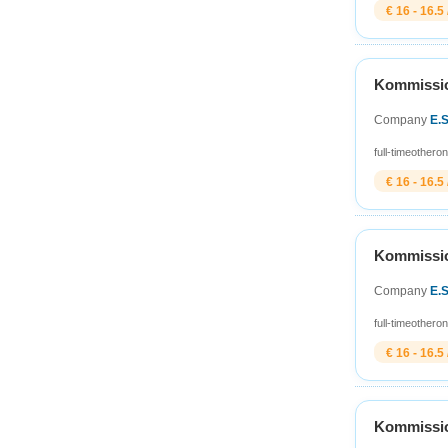
€ 16 - 16.5 
Kommission
Company
E.
full-time
other
on
€ 16 - 16.5 
Kommission
Company
E.
full-time
other
on
€ 16 - 16.5 
Kommission