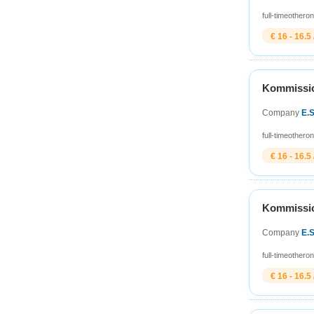
full-time
other
on
€ 16 - 16.5 
Kommission
Company
E.
full-time
other
on
€ 16 - 16.5 
Kommission
Company
E.
full-time
other
on
€ 16 - 16.5 