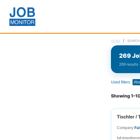
/
HOME
SEARCH
269 Jo
269 results 
Used filters:
Ah
Showing 1–10
Tischler /
Company
Fai
full-time
other
on