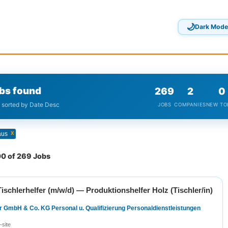
🌙
Dark Mode
bs found
269
2
0
· sorted by Date Desc
JOBS
COMPANIES
NEW TO
x
aus
0 of 269 Jobs
 Tischlerhelfer (m/w/d) — Produktionshelfer Holz (Tischler/in)
r GmbH & Co. KG Personal u. Qualifizierung Personaldienstleistungen
-site