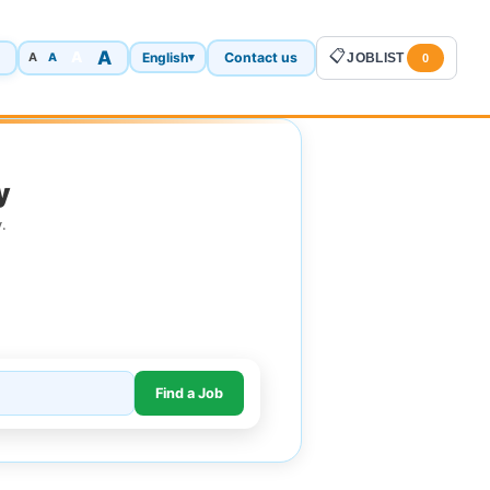
A
📋
A
English
Contact us
A
▾
JOBLIST
A
0
y
.