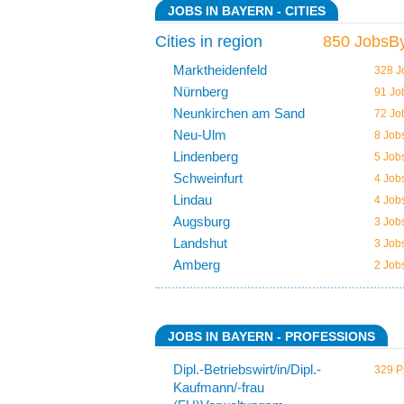
JOBS IN BAYERN - CITIES
Cities in region
850 JobsBy
Marktheidenfeld
328 J
Nürnberg
91 Jo
Neunkirchen am Sand
72 Jo
Neu-Ulm
8 Job
Lindenberg
5 Job
Schweinfurt
4 Job
Lindau
4 Job
Augsburg
3 Job
Landshut
3 Job
Amberg
2 Job
JOBS IN BAYERN - PROFESSIONS
Dipl.-Betriebswirt/in/Dipl.-
329 Pr
Kaufmann/-frau