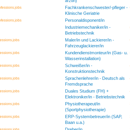
ärztin)
Fachkrankenschwester/-pfleger -
fessions.jobs
Klinische Geriatrie
Personaldisponent/in
fessions.jobs
Industriemechaniker/in -
Betriebstechnik
Maler/in und Lackierer/in -
essions.jobs
Fahrzeuglackierer/in
Kundendienstmonteur/in (Gas- u.
essions.jobs
Wasserinstallation)
Schweißer/in -
essions.jobs
Konstruktionstechnik
Sprachenlehrer/in - Deutsch als
essions.jobs
Fremdsprache
Duales Studium (FH) +
essions.jobs
Elektroniker/in - Betriebstechnik
Physiotherapeut/in
essions.jobs
(Sportphysiotherapie)
ERP-Systembetreuer/in (SAP,
essions.jobs
Baan u.a.)
Dreher/in
essions.jobs