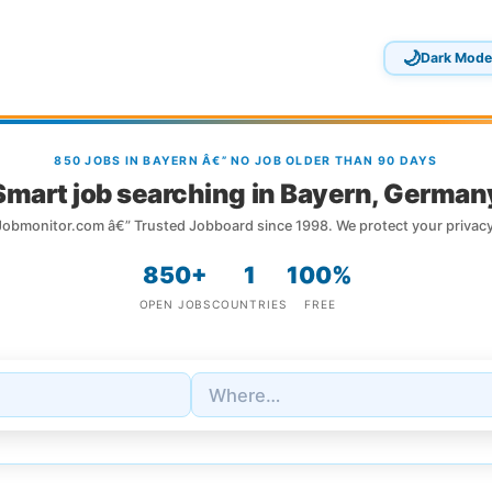
🌙
Dark Mode
850 JOBS IN BAYERN Â€” NO JOB OLDER THAN 90 DAYS
Smart job searching in Bayern, German
Jobmonitor.com â€” Trusted Jobboard since 1998. We protect your privacy
850+
1
100%
OPEN JOBS
COUNTRIES
FREE