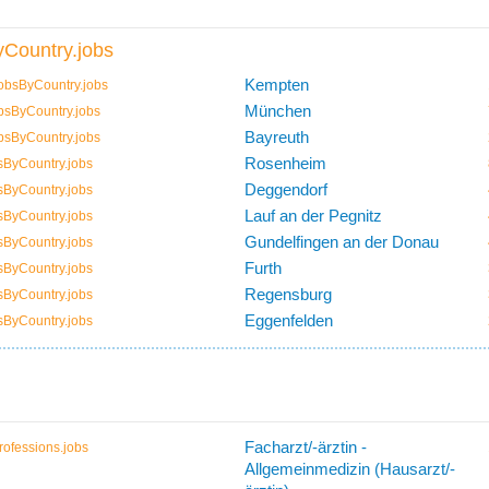
Country.jobs
Kempten
obsByCountry.jobs
München
bsByCountry.jobs
Bayreuth
bsByCountry.jobs
Rosenheim
sByCountry.jobs
Deggendorf
sByCountry.jobs
Lauf an der Pegnitz
sByCountry.jobs
Gundelfingen an der Donau
sByCountry.jobs
Furth
sByCountry.jobs
Regensburg
sByCountry.jobs
Eggenfelden
sByCountry.jobs
Facharzt/-ärztin -
ofessions.jobs
Allgemeinmedizin (Hausarzt/-