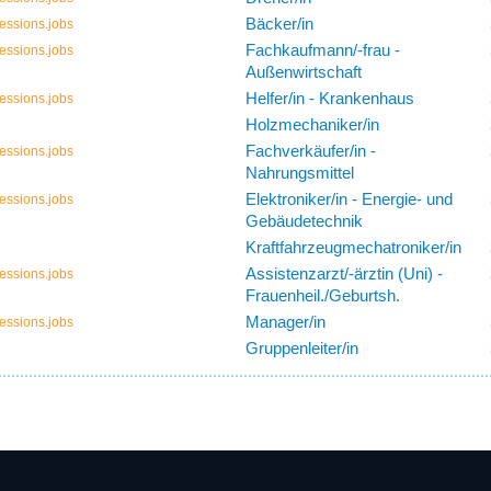
Bäcker/in
essions.jobs
Fachkaufmann/-frau -
essions.jobs
Außenwirtschaft
Helfer/in - Krankenhaus
essions.jobs
Holzmechaniker/in
Fachverkäufer/in -
essions.jobs
Nahrungsmittel
Elektroniker/in - Energie- und
essions.jobs
Gebäudetechnik
Kraftfahrzeugmechatroniker/in
Assistenzarzt/-ärztin (Uni) -
essions.jobs
Frauenheil./Geburtsh.
Manager/in
essions.jobs
Gruppenleiter/in