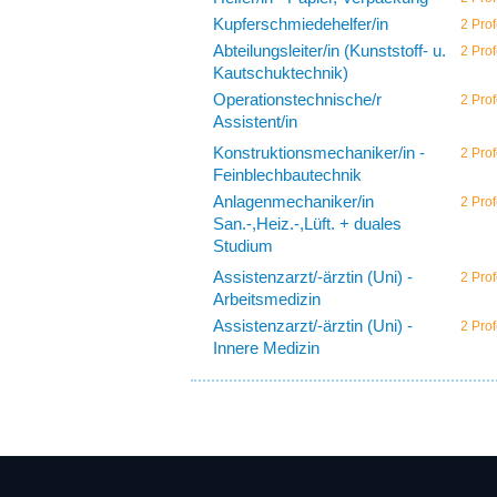
Kupferschmiedehelfer/in
2 Prof
Abteilungsleiter/in (Kunststoff- u.
2 Prof
Kautschuktechnik)
Operationstechnische/r
2 Prof
Assistent/in
Konstruktionsmechaniker/in -
2 Prof
Feinblechbautechnik
Anlagenmechaniker/in
2 Prof
San.-,Heiz.-,Lüft. + duales
Studium
Assistenzarzt/-ärztin (Uni) -
2 Prof
Arbeitsmedizin
Assistenzarzt/-ärztin (Uni) -
2 Prof
Innere Medizin