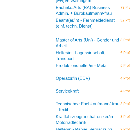
(FH)Verwaltungsm.
Bachel.o.Arts (BA) Business
73 Pro
Admin. + Bürokaufmann/-frau
Beamt(er/in) - Fernmeldedienst
32 Pro
(einf. techn. Dienst)
Master of Arts (Uni) - Gender und
8 Prof
Arbeit
Helfer/in - Lagerwirtschaft,
6 Prof
Transport
Produktionshelfer/in - Metall
5 Prof
Operator/in (EDV)
4 Prof
Servicekraft
4 Prof
Technische/r Fachkaufmann/-frau
3 Prof
- Textil
Kraftfahrzeugmechatroniker/in -
3 Prof
Motorradtechnik
Helfer/in - Papier, Verpackung
2 Prof